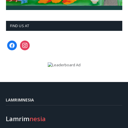
FIND US AT
facebook
instagram
LAMRIMNESIA
Lamrim
nesia