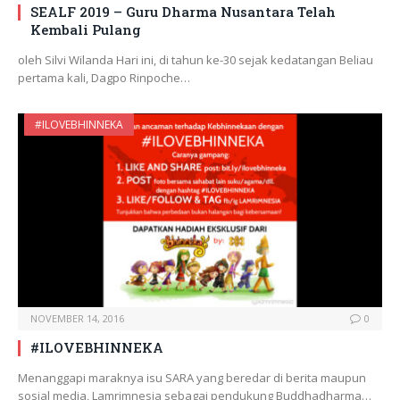
SEALF 2019 – Guru Dharma Nusantara Telah
Kembali Pulang
oleh Silvi Wilanda Hari ini, di tahun ke-30 sejak kedatangan Beliau
pertama kali, Dagpo Rinpoche…
#ILOVEBHINNEKA
NOVEMBER 14, 2016
0
#ILOVEBHINNEKA
Menanggapi maraknya isu SARA yang beredar di berita maupun
sosial media, Lamrimnesia sebagai pendukung Buddhadharma…