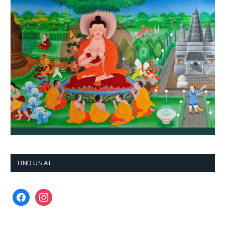
FIND US AT
facebook
instagram