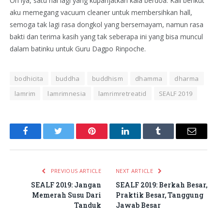
Oh iya, satu hal lagi yang kupanjatkan kala berdoa. Kali berikut
aku memegang vacuum cleaner untuk membersihkan hall,
semoga tak lagi rasa dongkol yang bersemayam, namun rasa
bakti dan terima kasih yang tak seberapa ini yang bisa muncul
dalam batinku untuk Guru Dagpo Rinpoche.
bodhicita
buddha
buddhism
dhamma
dharma
lamrim
lamrimnesia
lamrimretreatid
SEALF 2019
Facebook
Twitter
Pinterest
LinkedIn
Tumblr
Email
PREVIOUS ARTICLE
NEXT ARTICLE
SEALF 2019: Jangan
SEALF 2019: Berkah Besar,
Memerah Susu Dari
Praktik Besar, Tanggung
Tanduk
Jawab Besar