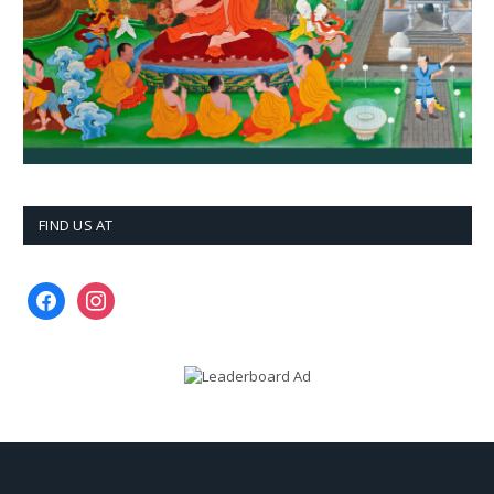
FIND US AT
facebook
instagram