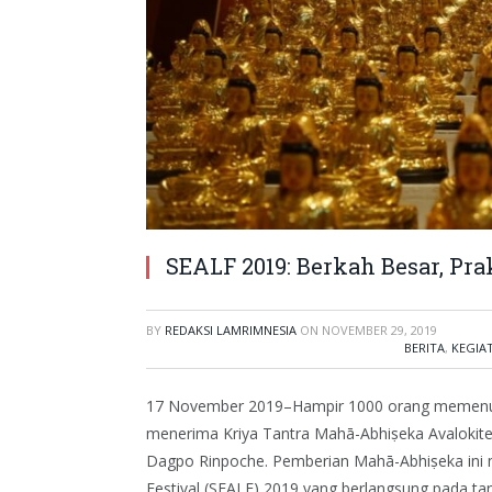
SEALF 2019: Berkah Besar, Pr
BY
REDAKSI LAMRIMNESIA
ON
NOVEMBER 29, 2019
BERITA
,
KEGIA
17 November 2019–Hampir 1000 orang memenuhi 
menerima Kriya Tantra Mahā-Abhiṣeka Avalokit
Dagpo Rinpoche. Pemberian Mahā-Abhiṣeka ini 
Festival (SEALF) 2019 yang berlangsung pada t