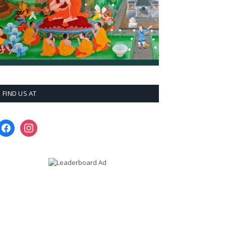
FIND US AT
facebook
instagram