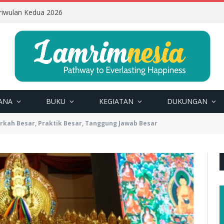
riwulan Kedua 2026
ANA
BUKU
KEGIATAN
DUKUNGAN
erkah Besar, Praktik Besar, Tanggung Jawab Besar