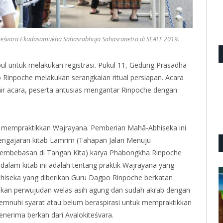
iteśvara Ekadasamukha Sahasrabhuja Sahasranetra di SEALF 2019.
ul untuk melakukan registrasi. Pukul 11, Gedung Prasadha
Rinpoche melakukan serangkaian ritual persiapan. Acara
akhir acara, peserta antusias mengantar Rinpoche dengan
uk mempraktikkan Wajrayana. Pemberian Mahā-Abhiṣeka ini
engajaran kitab Lamrim (Tahapan Jalan Menuju
embebasan di Tangan Kita) karya Phabongkha Rinpoche
 dalam kitab ini adalah tentang praktik Wajrayana yang
hiṣeka yang diberikan Guru Dagpo Rinpoche berkatan
kan perwujudan welas asih agung dan sudah akrab dengan
mnuhi syarat atau belum beraspirasi untuk mempraktikkan
nerima berkah dari Avalokiteśvara.