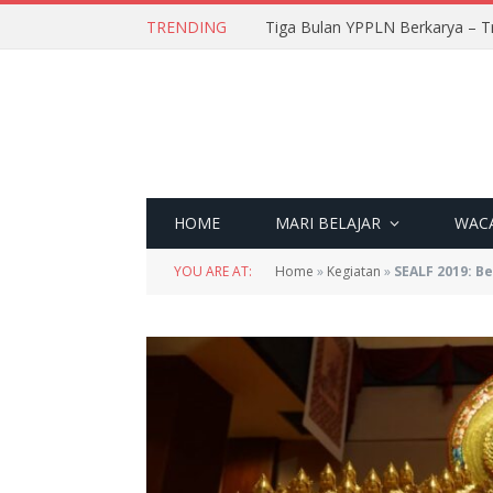
TRENDING
Tiga Bulan YPPLN Berkarya – T
HOME
MARI BELAJAR
WAC
YOU ARE AT:
Home
»
Kegiatan
»
SEALF 2019: B