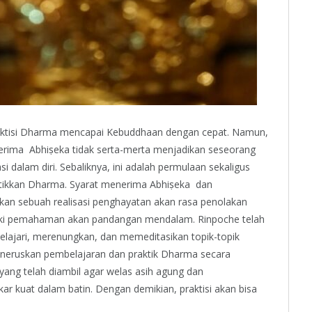
aktisi Dharma mencapai Kebuddhaan dengan cepat. Namun,
rima Abhiṣeka tidak serta-merta menjadikan seseorang
i dalam diri. Sebaliknya, ini adalah permulaan sekaligus
tikkan Dharma. Syarat menerima Abhiṣeka dan
n sebuah realisasi penghayatan akan rasa penolakan
iki pemahaman akan pandangan mendalam. Rinpoche telah
lajari, merenungkan, dan memeditasikan topik-topik
meneruskan pembelajaran dan praktik Dharma secara
ng telah diambil agar welas asih agung dan
 kuat dalam batin. Dengan demikian, praktisi akan bisa