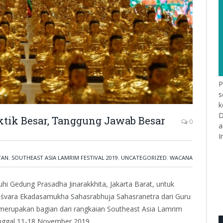
P
s
k
D
aktik Besar, Tanggung Jawab Besar
0
a
I
TAN
,
SOUTHEAST ASIA LAMRIM FESTIVAL 2019
,
UNCATEGORIZED
,
WACANA
Gedung Prasadha Jinarakkhita, Jakarta Barat, untuk
eśvara Ekadasamukha Sahasrabhuja Sahasranetra dari Guru
merupakan bagian dari rangkaian Southeast Asia Lamrim
anggal 11-18 November 2019.