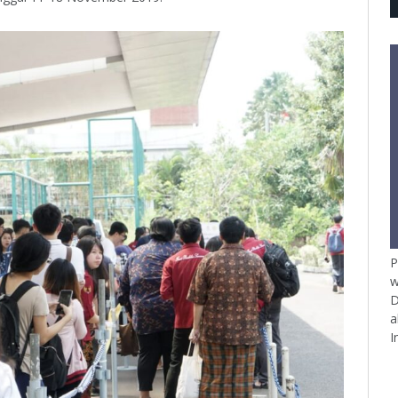
P
w
D
a
I