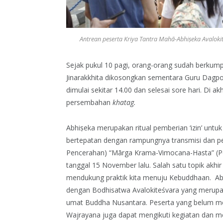
Antrean peserta Kriya Tantra Mahā-Abhiṣeka Avalok
Sejak pukul 10 pagi, orang-orang sudah berkump
Jinarakkhita dikosongkan sementara Guru Dagpo 
dimulai sekitar 14.00 dan selesai sore hari. Di 
persembahan
khatag.
Abhiṣeka merupakan ritual pemberian ‘izin’ unt
bertepatan dengan rampungnya transmisi dan p
Pencerahan) “Mārga Krama-Vimocana-Hasta” (P
tanggal 15 November lalu. Salah satu topik akhir
mendukung praktik kita menuju Kebuddhaan. Ab
dengan Bodhisatwa Avalokiteśvara yang merupa
umat Buddha Nusantara. Peserta yang belum me
Wajrayana juga dapat mengikuti kegiatan dan me