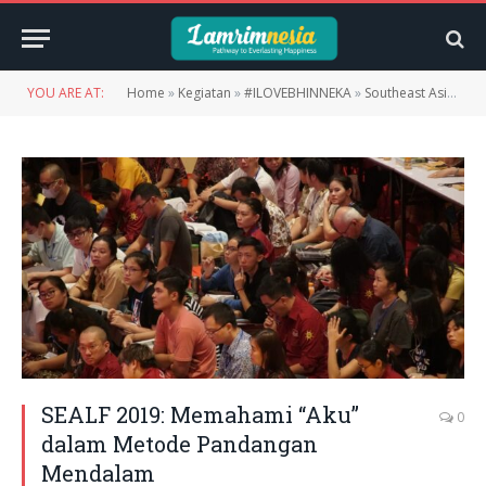
YOU ARE AT:
Home
»
Kegiatan
»
#ILOVEBHINNEKA
»
Southeast Asia Lamrim Festival 2019
SEALF 2019: Memahami “Aku”
0
dalam Metode Pandangan
Mendalam