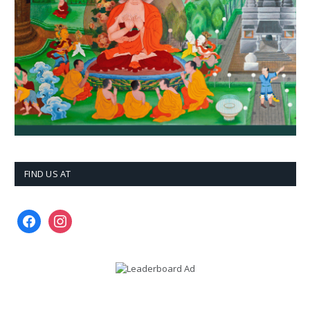
FIND US AT
facebook
instagram