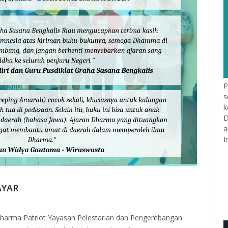
P
s
k
D
a
I
AYAR
Dharma Patriot Yayasan Pelestarian dan Pengembangan