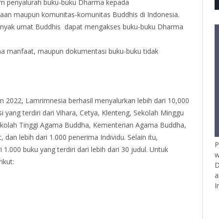
lam penyalurah buku-buku Dharma kepada
kaan maupun komunitas-komunitas Buddhis di Indonesia.
banyak umat Buddhis dapat mengakses buku-buku Dharma
ima manfaat, maupun dokumentasi buku-buku tidak
hun 2022, Lamrimnesia berhasil menyalurkan lebih dari 10,000
si yang terdiri dari Vihara, Cetya, Klenteng, Sekolah Minggu
Sekolah Tinggi Agama Buddha, Kementerian Agama Buddha,
dan lebih dari 1.000 penerima Individu. Selain itu,
P
1.000 buku yang terdiri dari lebih dari 30 judul. Untuk
w
ikut:
D
a
I