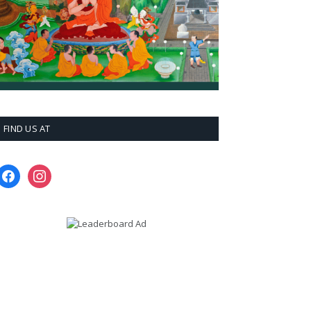
FIND US AT
facebook
instagram