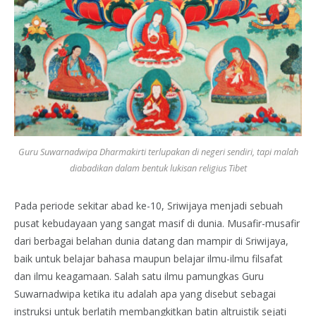
Guru Suwarnadwipa Dharmakirti terlupakan di negeri sendiri, tapi malah
diabadikan dalam bentuk lukisan religius Tibet
Pada periode sekitar abad ke-10, Sriwijaya menjadi sebuah
pusat kebudayaan yang sangat masif di dunia. Musafir-musafir
dari berbagai belahan dunia datang dan mampir di Sriwijaya,
baik untuk belajar bahasa maupun belajar ilmu-ilmu filsafat
dan ilmu keagamaan. Salah satu ilmu pamungkas Guru
Suwarnadwipa ketika itu adalah apa yang disebut sebagai
instruksi untuk berlatih membangkitkan batin altruistik sejati