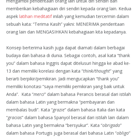
mengambil penderitaan orang lain untuk diri sendiri dan
memberikan kebahagiaan diri sendiri kepada orang lain. Kedua
aspek
latihan meditatif
inilah yang kemudian tercermin dalam
sebuah kata: “Terima Kasih” yakni: MENERIMA penderitaan
orang lain dan MENGASIHKAN kebahagiaan kita kepadanya.
Konsep berterima kasih juga dapat diamati dalam berbagai
budaya dan bahasa di dunia. Sebagai contoh, asal kata “thank
you” dalam bahasa Inggris dapat ditelusuri hingga ke abad ke-
13 dan memiliki korelasi dengan kata “
think/thought
” yang
berarti berpikir/pemikiran. Jadi mengucapkan “thank you”
memiliki konotasi “saya memiliki pemikiran yang baik untuk
Anda”. Kata “
merci
” dalam bahasa Perancis berasal dari istilah
dalam bahasa Latin yang bermakna “pembayaran dan
membalas budi”. Kata “
grazie
” dalam bahasa Italia dan kata
“
gracias
” dalam bahasa Spanyol berasal dari istilah lain dalam
bahasa Latin yang bermakna “bersyukur”. Kata “
obrigado
”
dalam bahasa Portugis juga berasal dari bahasa Latin “
obligo
”