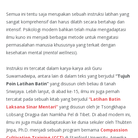
Semua ini tentu saja merupakan sebuah instruksi latihan yang
sangat komprehensif dan harus dilatih secara bertahap dan
intensif. Psikologi modern bahkan telah mulai mengadaptasi
ilmu kuno ini menjadi berbagai metode untuk mengatasi
permasalahan manusia khususnya yang terkait dengan
kesehatan mental (
mental wellness
).
Instruksi ini tercatat dalam karya-karya asli Guru
Suwarnadwipa, antara lain di dalam teks yang berjudul
“Tujuh
Poin Latihan Batin”
yang disusun oleh beliau di tanah
Sriwijaya. Lebih lanjut, di abad ke-15, ilmu ini juga pernah
tercatat pada sebuah kitab yang berjudul
“Latihan Batin
Laksana Sinar Mentari”
yang disusun oleh Je Tsongkhapa
Lobsang Dragpa dan Namkha Pel di Tibet. Di abad modern ini,
ilmu ini juga mulai diadaptasikan ke dunia sekuler oleh Thubten
Jinpa, Ph.D. menjadi sebuah program bernama
Compassion
Cultivation Training (CCT)
di Stanford University, Amerika