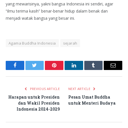
yang mewarisinya, yakni bangsa Indonesia ini sendiri, agar
“ilmu terima kasih” benar-benar hidup dalam benak dan
menjadi watak bangsa yang besar ini.
Agama Buddha Indonesia
sejarah
Facebook
Twitter
Pinterest
LinkedIn
Tumblr
Email
PREVIOUS ARTICLE
NEXT ARTICLE
Harapan untuk Presiden
Pesan Umat Buddha
dan Wakil Presiden
untuk Menteri Budaya
Indonesia 2024-2029