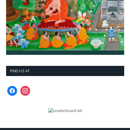
FIND US AT
facebook
instagram