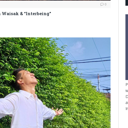
0
 Waisak & “Interbeing”
P
w
D
a
I