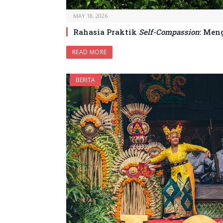
MAY 18, 2026
Rahasia Praktik
Self-Compassion
: Men
READ MORE
BERITA