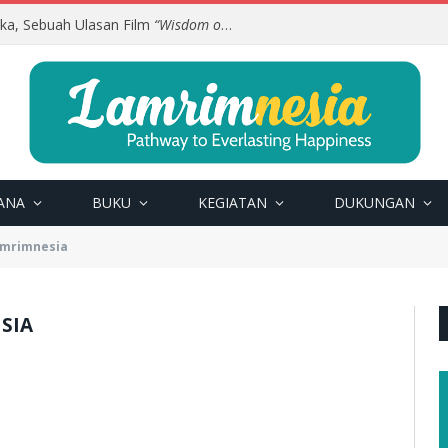
uka, Sebuah Ulasan Film
“Wisdom of Happiness”
ANA
BUKU
KEGIATAN
DUKUNGAN
amrimnesia
SIA