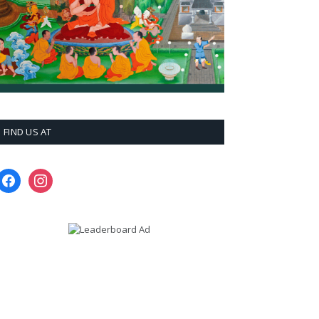
FIND US AT
facebook
instagram