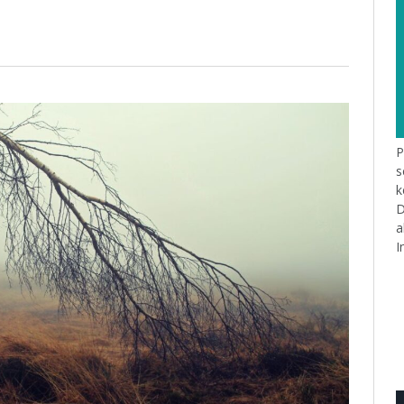
P
s
k
D
a
I