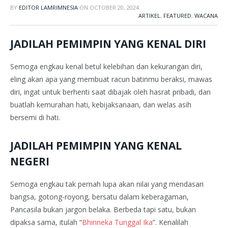
BY
EDITOR LAMRIMNESIA
ON
OCTOBER 20, 2024
ARTIKEL
,
FEATURED
,
WACANA
JADILAH PEMIMPIN YANG KENAL DIRI
Semoga engkau kenal betul kelebihan dan kekurangan diri,
eling akan apa yang membuat racun batinmu beraksi, mawas
diri, ingat untuk berhenti saat dibajak oleh hasrat pribadi, dan
buatlah kemurahan hati, kebijaksanaan, dan welas asih
bersemi di hati.
JADILAH PEMIMPIN YANG KENAL
NEGERI
Semoga engkau tak pernah lupa akan nilai yang mendasari
bangsa, gotong-royong, bersatu dalam keberagaman,
Pancasila bukan jargon belaka. Berbeda tapi satu, bukan
dipaksa sama, itulah “
Bhinneka Tunggal Ika
”. Kenalilah