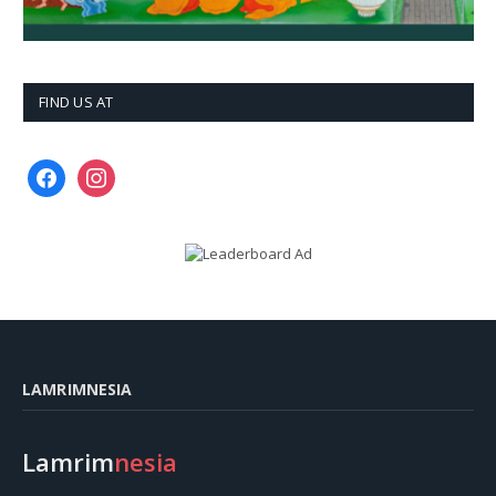
FIND US AT
facebook
instagram
LAMRIMNESIA
Lamrim
nesia