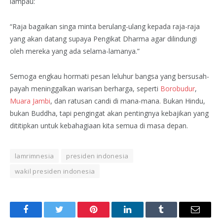
lampau:
“Raja bagaikan singa minta berulang-ulang kepada raja-raja
yang akan datang supaya Pengikat Dharma agar dilindungi
oleh mereka yang ada selama-lamanya.”
Semoga engkau hormati pesan leluhur bangsa yang bersusah-
payah meninggalkan warisan berharga, seperti
Borobudur
,
Muara Jambi
, dan ratusan candi di mana-mana. Bukan Hindu,
bukan Buddha, tapi pengingat akan pentingnya kebajikan yang
dititipkan untuk kebahagiaan kita semua di masa depan.
lamrimnesia
presiden indonesia
wakil presiden indonesia
Facebook
Twitter
Pinterest
LinkedIn
Tumblr
Email