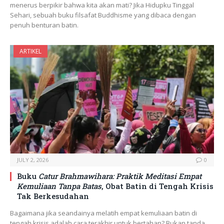
menerus berpikir bahwa kita akan mati? Jika Hidupku Tinggal
Sehari, sebuah buku filsafat Buddhisme yang dibaca dengan
penuh benturan batin.
ARTIKEL
JULY 2, 2026
0
Buku
Catur Brahmawihara: Praktik Meditasi Empat
Kemuliaan Tanpa Batas
, Obat Batin di Tengah Krisis
Tak Berkesudahan
Bagaimana jika seandainya melatih empat kemuliaan batin di
tengah krisis adalah cara terakhir untuk bertahan? Bukan tanda