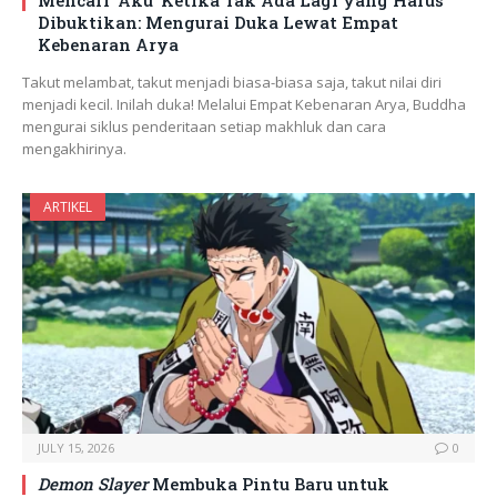
Mencari ‘Aku’ Ketika Tak Ada Lagi yang Harus
Dibuktikan: Mengurai Duka Lewat Empat
Kebenaran Arya
Takut melambat, takut menjadi biasa-biasa saja, takut nilai diri
menjadi kecil. Inilah duka! Melalui Empat Kebenaran Arya, Buddha
mengurai siklus penderitaan setiap makhluk dan cara
mengakhirinya.
ARTIKEL
JULY 15, 2026
0
Demon Slayer
Membuka Pintu Baru untuk