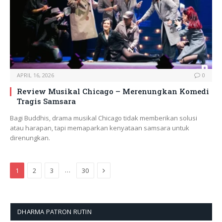
APRIL 16, 2026
0
Review Musikal Chicago – Merenungkan Komedi
Tragis Samsara
Bagi Buddhis, drama musikal Chicago tidak memberikan solusi
atau harapan, tapi memaparkan kenyataan samsara untuk
direnungkan.
Next
…
1
2
3
30
DHARMA PATRON RUTIN