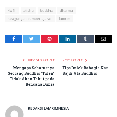
4w1h
atisha
buddha
dharma
keagungan sumber ajaran
lamrim
Facebook
Twitter
Pinterest
LinkedIn
Tumblr
Email
PREVIOUS ARTICLE
NEXT ARTICLE
Mengapa Seharusnya
Tips Imlek Bahagia Nan
Seorang Buddhis “Tulen”
Bajik Ala Buddhis
Tidak Akan Takut pada
Bencana Dunia
REDAKSI LAMRIMNESIA