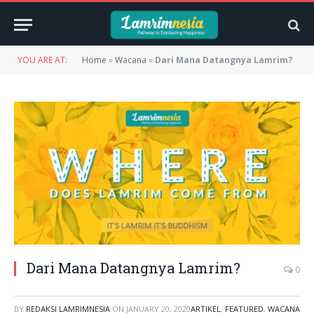
YOU ARE AT:
Home
»
Wacana
»
Dari Mana Datangnya Lamrim?
Dari Mana Datangnya Lamrim?
0
BY
REDAKSI LAMRIMNESIA
ON
JANUARY 20, 2020
ARTIKEL
,
FEATURED
,
WACANA