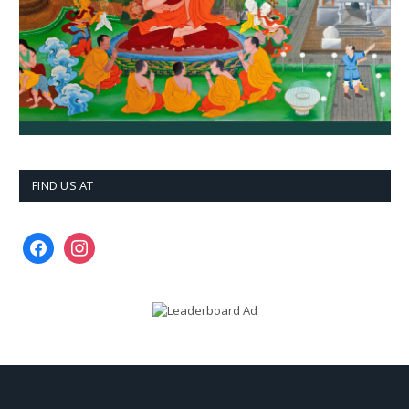
FIND US AT
facebook
instagram