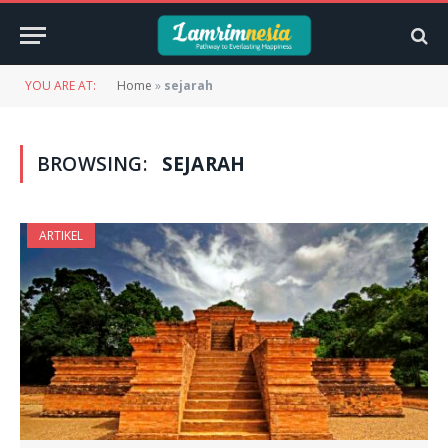
YOU ARE AT:
Home
»
sejarah
BROWSING:
SEJARAH
ARTIKEL