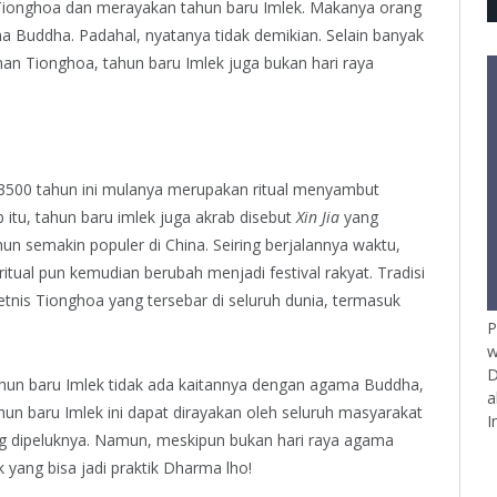
onghoa dan merayakan tahun baru Imlek. Makanya orang
ma Buddha. Padahal, nyatanya tidak demikian. Selain banyak
an Tionghoa, tahun baru Imlek juga bukan hari raya
 3500 tahun ini mulanya merupakan ritual menyambut
 itu, tahun baru imlek juga akrab disebut
Xin Jia
yang
ahun semakin populer di China. Seiring berjalannya waktu,
tual pun kemudian berubah menjadi festival rakyat. Tradisi
etnis Tionghoa yang tersebar di seluruh dunia, termasuk
P
w
D
tahun baru Imlek tidak ada kaitannya dengan agama Buddha,
a
un baru Imlek ini dapat dirayakan oleh seluruh masyarakat
I
ng dipeluknya. Namun, meskipun bukan hari raya agama
k yang bisa jadi praktik Dharma lho!