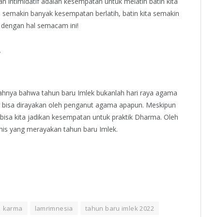
n intimidatif adalah kesempatan untuk melatih batin kita
, semakin banyak kesempatan berlatih, batin kita semakin
g dengan hal semacam ini!
.
rahnya bahwa tahun baru Imlek bukanlah hari raya agama
g bisa dirayakan oleh penganut agama apapun. Meskipun
 bisa kita jadikan kesempatan untuk praktik Dharma. Oleh
his yang merayakan tahun baru Imlek.
karma
lamrimnesia
tahun baru imlek 2022