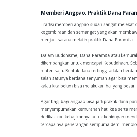
Memberi Angpao, Praktik Dana Para
Tradisi memberi angpao sudah sangat melekat 
kegembiraan dan semangat yang akan membawa n
menjadi sarana melatih praktik Dana Paramita.
Dalam Buddhisme, Dana Paramita atau kemurahan
dikembangkan untuk mencapai Kebuddhaan. Seben
materi saja. Bentuk dana tertinggi adalah berda
salah satunya berdana senyuman agar bisa membawa
kalau kita belum bisa melakukan hal yang besar, 
Agar bagi-bagi angpao bisa jadi praktik dana para
menyempurnakan kemurahan hati kita serta mem
dedikasikan kebajikannya untuk kehidupan men
tercapainya penerangan sempurna demi menol