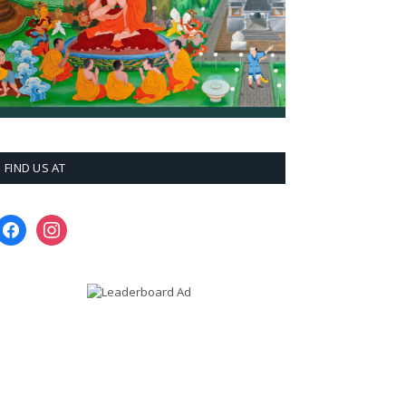
FIND US AT
facebook
instagram