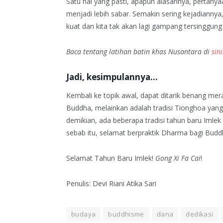
Satu hal yang pasti, apapun alasannya, pertanyaa
menjadi lebih sabar. Semakin sering kejadiannya
kuat dan kita tak akan lagi gampang tersinggun
Baca tentang latihan batin khas Nusantara di
sini
Jadi, kesimpulannya…
Kembali ke topik awal, dapat ditarik benang me
Buddha, melainkan adalah tradisi Tionghoa yan
demikian, ada beberapa tradisi tahun baru Imlek
sebab itu, selamat berpraktik Dharma bagi Budd
Selamat Tahun Baru Imlek!
Gong Xi Fa Cai
!
Penulis: Devi Riani Atika Sari
budaya
buddhisme
dana
dedikasi