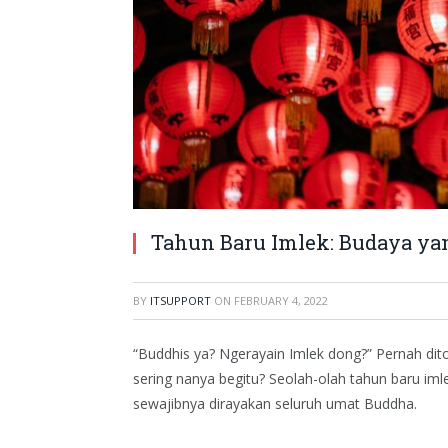
Tahun Baru Imlek: Budaya ya
BY
ITSUPPORT
ON
FEBRUARY 4, 2022
“Buddhis ya? Ngerayain Imlek dong?” Pernah dit
sering nanya begitu? Seolah-olah tahun baru i
sewajibnya dirayakan seluruh umat Buddha.