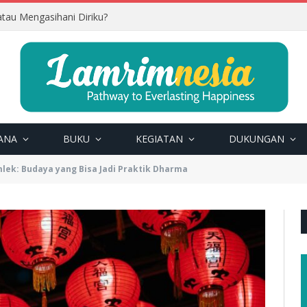
tau Mengasihani Diriku?
ANA
BUKU
KEGIATAN
DUKUNGAN
lek: Budaya yang Bisa Jadi Praktik Dharma