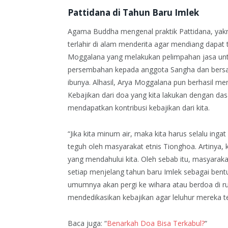
Pattidana di Tahun Baru Imlek
Agama Buddha mengenal praktik Pattidana, yakn
terlahir di alam menderita agar mendiang dapat 
Moggalana yang melakukan pelimpahan jasa untu
persembahan kepada anggota Sangha dan bers
ibunya. Alhasil, Arya Moggalana pun berhasil me
Kebajikan dari doa yang kita lakukan dengan da
mendapatkan kontribusi kebajikan dari kita.
“Jika kita minum air, maka kita harus selalu i
teguh oleh masyarakat etnis Tionghoa. Artinya, k
yang mendahului kita. Oleh sebab itu, masyara
setiap menjelang tahun baru Imlek sebagai be
umumnya akan pergi ke wihara atau berdoa di
mendedikasikan kebajikan agar leluhur mereka ter
Baca juga: “
Benarkah Doa Bisa Terkabul?
“