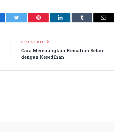
cebook
Twitter
Pinterest
LinkedIn
Tumblr
Email
E
NEXT ARTICLE
g
Cara Merenungkan Kematian Selain
dengan Kesedihan