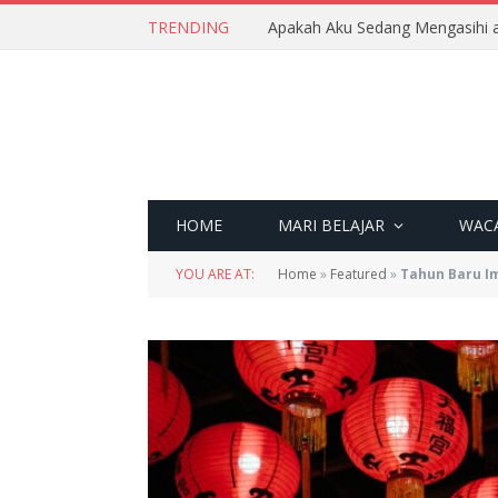
TRENDING
Apakah Aku Sedang Mengasihi a
HOME
MARI BELAJAR
WAC
YOU ARE AT:
Home
»
Featured
»
Tahun Baru Im