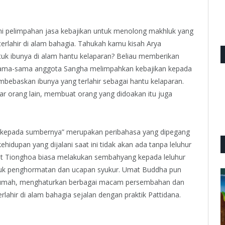
i pelimpahan jasa kebajikan untuk menolong makhluk yang
terlahir di alam bahagia. Tahukah kamu kisah Arya
k ibunya di alam hantu kelaparan? Beliau memberikan
ama-sama anggota Sangha melimpahkan kebajikan kepada
mbebaskan ibunya yang terlahir sebagai hantu kelaparan.
sar orang lain, membuat orang yang didoakan itu juga
ngat kepada sumbernya” merupakan peribahasa yang dipegang
ehidupan yang dijalani saat ini tidak akan ada tanpa leluhur
kat Tionghoa biasa melakukan sembahyang kepada leluhur
ntuk penghormatan dan ucapan syukur. Umat Buddha pun
 rumah, menghaturkan berbagai macam persembahan dan
lahir di alam bahagia sejalan dengan praktik Pattidana.