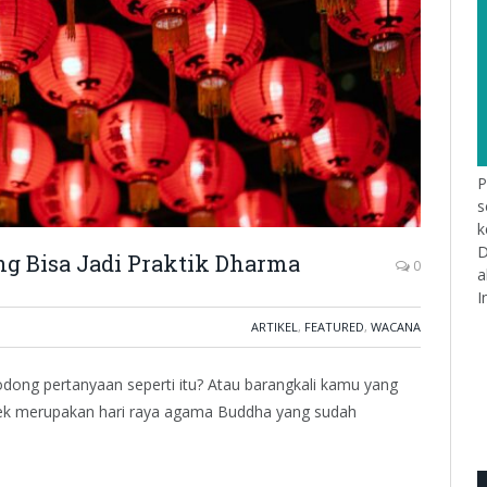
P
s
k
D
ng Bisa Jadi Praktik Dharma
0
a
I
ARTIKEL
,
FEATURED
,
WACANA
odong pertanyaan seperti itu? Atau barangkali kamu yang
mlek merupakan hari raya agama Buddha yang sudah