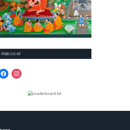
FIND US AT
facebook
instagram