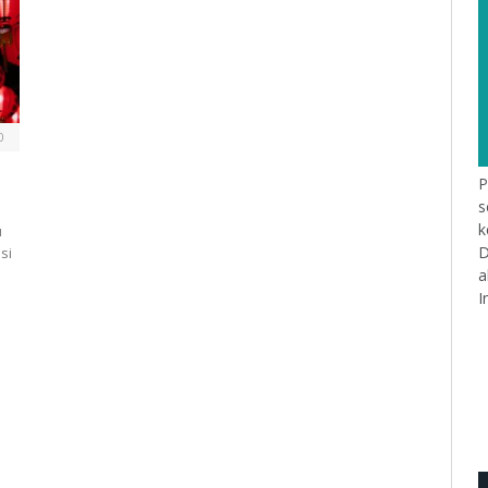
0
P
s
k
u
D
si
a
I