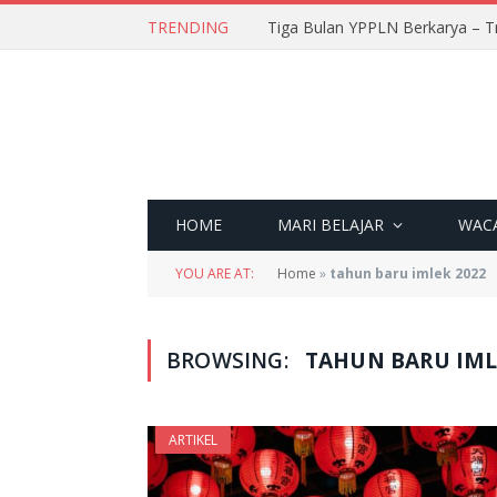
TRENDING
Tiga Bulan YPPLN Berkarya – T
HOME
MARI BELAJAR
WAC
YOU ARE AT:
Home
»
tahun baru imlek 2022
BROWSING:
TAHUN BARU IML
ARTIKEL