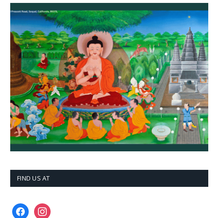
FIND US AT
facebook
instagram