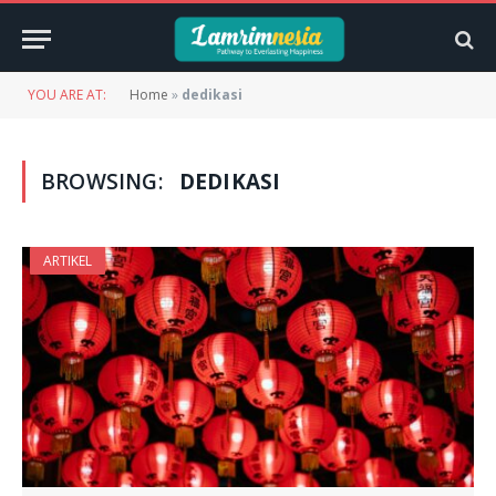
YOU ARE AT:
Home
»
dedikasi
BROWSING:
DEDIKASI
ARTIKEL