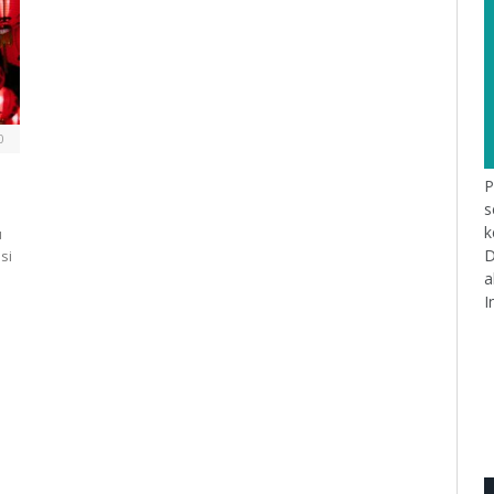
0
P
s
k
u
D
si
a
I