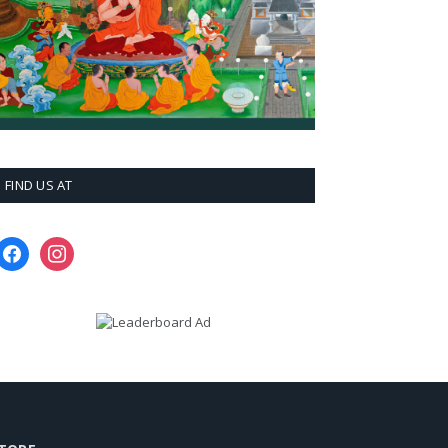
FIND US AT
facebook
instagram