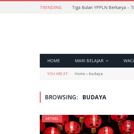
TRENDING
Tiga Bulan YPPLN Berkarya – T
HOME
MARI BELAJAR
WAC
YOU ARE AT:
Home
»
budaya
BROWSING:
BUDAYA
ARTIKEL