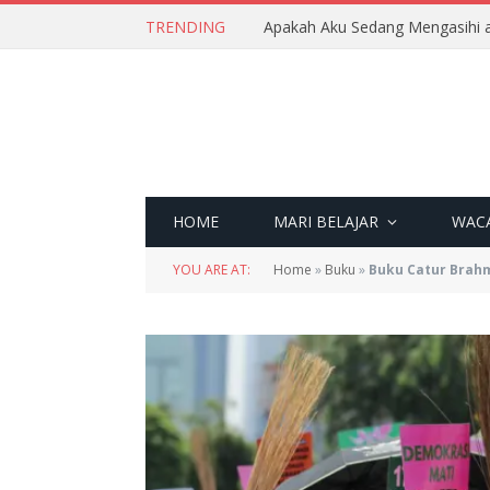
TRENDING
Apakah Aku Sedang Mengasihi a
HOME
MARI BELAJAR
WAC
YOU ARE AT:
Home
»
Buku
»
Buku Catur Brahm