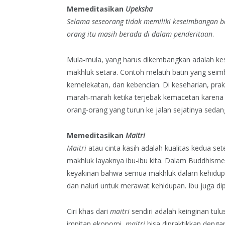
Memeditasikan
Upeksha
Selama seseorang tidak memiliki keseimbangan b
orang itu masih berada di dalam penderitaan
.
Mula-mula, yang harus dikembangkan adalah kes
makhluk setara. Contoh melatih batin yang sei
kemelekatan, dan kebencian. Di keseharian, prak
marah-marah ketika terjebak kemacetan karena 
orang-orang yang turun ke jalan sejatinya sedan
Memeditasikan
Maitri
Maitri
atau cinta kasih adalah kualitas kedua se
makhluk layaknya ibu-ibu kita. Dalam Buddhisme,
keyakinan bahwa semua makhluk dalam kehidupa
dan naluri untuk merawat kehidupan. Ibu juga di
Ciri khas dari
maitri
sendiri adalah keinginan tul
impitan ekonomi,
maitri
bisa dipraktikkan denga