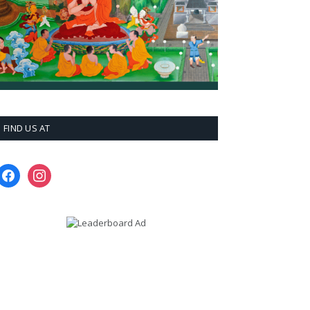
FIND US AT
facebook
instagram