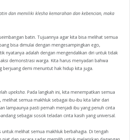
atin dan memiliki klesha kemarahan dan kebencian, maka
eimbangan batin. Tujuannya agar kita bisa melihat semua
mbang bisa dimulai dengan mengesampingkan ego,
tik nyatanya adalah dengan mengendalikan diri untuk tidak
aksi demonstrasi warga. Kita harus menyadari bahwa
g berjuang demi menuntut hak hidup kita juga.
telah
upeksha
. Pada langkah ini, kita menempatkan semua
 melihat semua makhluk sebagai ibu-ibu kita lahir dari
n lampaunya pasti pernah menjadi ibu yang penuh cinta
pandang sebagai sosok teladan cinta kasih yang universal.
us untuk melihat semua makhluk berbahagia. Di tengah
n niat dan secara sadar memilih untuk melariskan dagangan