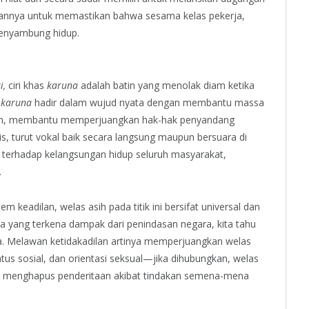
juannya untuk memastikan bahwa sesama kelas pekerja,
menyambung hidup.
i,
ciri khas
karuna
adalah batin yang menolak diam ketika
,
karuna
hadir dalam wujud nyata dengan membantu massa
 jalan, membantu memperjuangkan hak-hak penyandang
sis, turut vokal baik secara langsung maupun bersuara di
 terhadap kelangsungan hidup seluruh masyarakat,
.
m keadilan, welas asih pada titik ini bersifat universal dan
ja yang terkena dampak dari penindasan negara, kita tahu
 Melawan ketidakadilan artinya memperjuangkan welas
tatus sosial, dan orientasi seksual—jika dihubungkan, welas
ni menghapus penderitaan akibat tindakan semena-mena