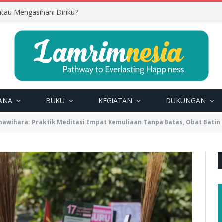
tau Mengasihani Diriku?
ANA
BUKU
KEGIATAN
DUKUNGAN
awihara: Praktik Meditasi Empat Kemuliaan Tanpa Batas, Obat Batin 