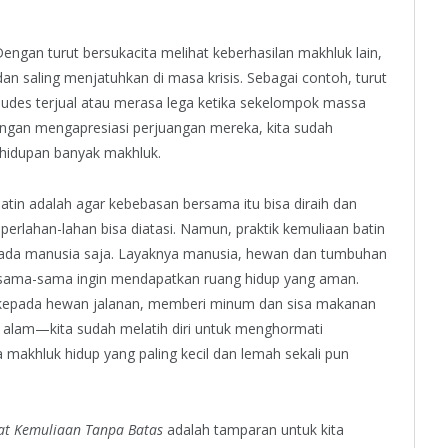
 Dengan turut bersukacita melihat keberhasilan makhluk lain,
dan saling menjatuhkan di masa krisis. Sebagai contoh, turut
ludes terjual atau merasa lega ketika sekelompok massa
Dengan mengapresiasi perjuangan mereka, kita sudah
idupan banyak makhluk.
atin adalah agar kebebasan bersama itu bisa diraih dan
perlahan-lahan bisa diatasi. Namun, praktik kemuliaan batin
i pada manusia saja. Layaknya manusia, hewan dan tumbuhan
a sama-sama ingin mendapatkan ruang hidup yang aman.
r kepada hewan jalanan, memberi minum dan sisa makanan
k alam—kita sudah melatih diri untuk menghormati
makhluk hidup yang paling kecil dan lemah sekali pun
at Kemuliaan Tanpa Batas
adalah tamparan untuk kita