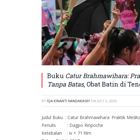
Buku
Catur Brahmawihara: Pra
Tanpa Batas
, Obat Batin di T
BY
IQA KINANTI NANDAKASIH
ON
JULY 2, 2026
Judul Buku : Catur Brahmawihara: Praktik Medi
Penulis : Dagpo Rinpoche
Ketebalan : iv + 71 hlm