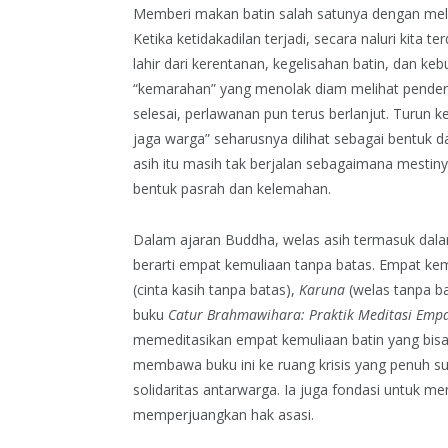
Memberi makan batin salah satunya dengan melatih
Ketika ketidakadilan terjadi, secara naluri kita
lahir dari kerentanan, kegelisahan batin, dan ke
“kemarahan” yang menolak diam melihat pender
selesai, perlawanan pun terus berlanjut. Turun k
jaga warga” seharusnya dilihat sebagai bentuk 
asih itu masih tak berjalan sebagaimana mestinya 
bentuk pasrah dan kelemahan.
Dalam ajaran Buddha, welas asih termasuk dala
berarti empat kemuliaan tanpa batas. Empat kem
(cinta kasih tanpa batas),
Karuna
(welas tanpa b
buku
Catur Brahmawihara: Praktik Meditasi Emp
memeditasikan empat kemuliaan batin yang bisa d
membawa buku ini ke ruang krisis yang penuh 
solidaritas antarwarga. Ia juga fondasi untuk 
memperjuangkan hak asasi.