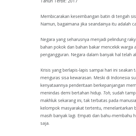
Tahun Terbit: 2017
Membicarakan keseimbangan batin di tengah si
Namun, bagaimana jika seandainya itu adalah ca
Negara yang seharusnya menjadi pelindung rakyat
bahan pokok dan bahan bakar mencekik warga ak
pengangguran. Negara dalam banyak hal telah 
Krisis yang berlapis-lapis sampai hari ini seak
menguras sisa kewarasan. Meski di Indonesia s
kenyataannya penderitaan berkepanjangan membu
menindas demi bertahan hidup.
Toh,
sudah tampa
makhluk sekarang ini, tak terbatas pada manusi
kelompok masyarakat tertentu, menelantarkan 
masih banyak lagi. Empati dan bahu-membahu ha
saja.