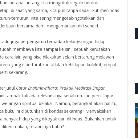
dahan: betapa lantang kita mengutuk segala bentuk
etapi di saat yang sama, kita pun tanpa sadar ikut menindas
 turun-temurun. Kita sering mengotak-ngotakkan dan
deritaan bersama demi mengamankan diri sendiri.
ividu juga berpengaruh terhadap kelangsungan hidup
sudah membawa kita sampai ke sini, sebuah kerusakan
da cara lain yang bisa dilakukan selain bertarung melawan
rena yang dipertaruhkan adalah kehidupan kolektif, empati
erti sekarang.
berjudul
Catur Brahmawihara: Praktik Meditasi Empat
jadi tampak tak ada relevansinya sebab urusan perut lapar
 wejangan spiritual belaka. Namun, berangkat akan hal itu,
ta buku ini
dibutuhkan di kondisi sekarang? Menyaksikan
a banyak hidup yang dikoyak dan ditindas. Bukankah untuk
diberi makan, tetapi juga batin?