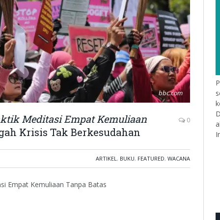
P
s
bbc.com
k
D
ktik Meditasi Empat Kemuliaan
0
a
engah Krisis Tak Berkesudahan
I
ARTIKEL
,
BUKU
,
FEATURED
,
WACANA
tasi Empat Kemuliaan Tanpa Batas