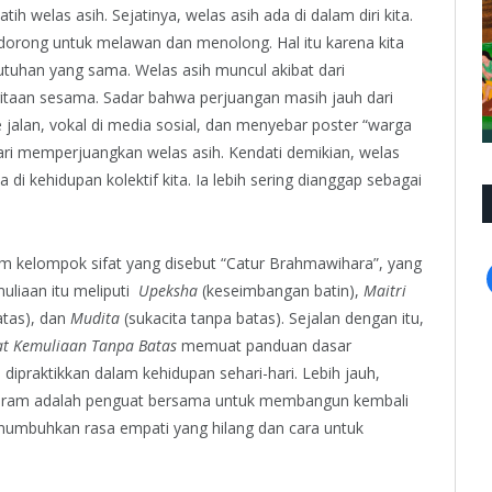
 welas asih. Sejatinya, welas asih ada di dalam diri kita.
 terdorong untuk melawan dan menolong. Hal itu karena kita
butuhan yang sama. Welas asih muncul akibat dari
itaan sesama. Sadar bahwa perjuangan masih jauh dari
e jalan, vokal di media sosial, dan menyebar poster “warga
dari memperjuangkan welas asih. Kendati demikian, welas
di kehidupan kolektif kita. Ia lebih sering dianggap sebagai
m kelompok sifat yang disebut “Catur Brahmawihara”, yang
uliaan itu meliputi
Upeksha
(keseimbangan batin),
Maitri
atas), dan
Mudita
(sukacita tanpa batas). Sejalan dengan itu,
at Kemuliaan Tanpa Batas
memuat panduan dasar
ipraktikkan dalam kehidupan sehari-hari. Lebih jauh,
suram adalah penguat bersama untuk membangun kembali
menumbuhkan rasa empati yang hilang dan cara untuk