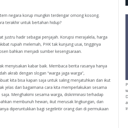
stem negara korup mungkin terdengar omong kosong.
ra terakhir untuk bertahan hidup?
 justru hadir sebagai penjajah. Korupsi merajalela, harga
ibat rupiah melemah, PHK tak kunjung usai, tingginya
absen bahkan menjadi sumber kesengsaraan.
an tak menyisakan kabar baik. Membaca berita rasanya hanya
udah akrab dengan slogan “warga jaga warga”,
at kita bisa kapan saja untuk saling menjatuhkan dan ikut
P
k jelas dari bagaimana cara kita memperlakukan sesama
w
a saja. Menghakimi sesama warga, diskriminasi terhadap
D
bahkan membunuh hewan, ikut merusak lingkungan, dan
a
I
nya diperuntukkan bagi segelintir orang dan di permukaan