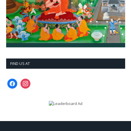
FIND US AT
facebook
instagram