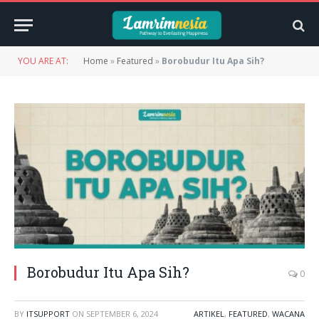
YOU ARE AT:
Home
»
Featured
»
Borobudur Itu Apa Sih?
Borobudur Itu Apa Sih?
0
BY
ITSUPPORT
ON
SEPTEMBER 6, 2024
ARTIKEL
,
FEATURED
,
WACANA