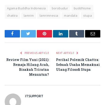
Agama Buddha Indonesia
borobudur
buddhisme
chattra
lamrim
lamrimnesia
mandala
stupa
Facebook
Twitter
Pinterest
LinkedIn
Tumblr
Email
PREVIOUS ARTICLE
NEXT ARTICLE
Review Film Yuni (2021):
Perihal Polemik Chattra:
Remaja Hilang Arah,
Sebuah Usaha Memaknai
Bisakah Triratna
Ulang Filosofi Stupa
Menuntun?
ITSUPPORT