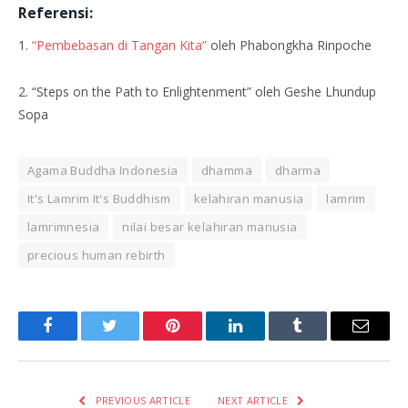
Referensi:
1.
“Pembebasan di Tangan Kita”
oleh Phabongkha Rinpoche
2. “Steps on the Path to Enlightenment” oleh Geshe Lhundup
Sopa
Agama Buddha Indonesia
dhamma
dharma
It's Lamrim It's Buddhism
kelahiran manusia
lamrim
lamrimnesia
nilai besar kelahiran manusia
precious human rebirth
Facebook
Twitter
Pinterest
LinkedIn
Tumblr
Email
PREVIOUS ARTICLE
NEXT ARTICLE