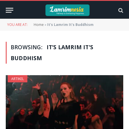
YOU ARE AT:
Home
»
It's Lamrim It's Buddhism
BROWSING:
IT’S LAMRIM IT’S
BUDDHISM
ARTIKEL