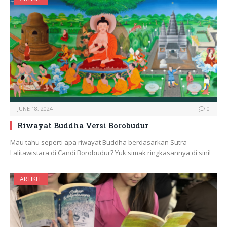
JUNE 18, 2024
0
Riwayat Buddha Versi Borobudur
Mau tahu seperti apa riwayat Buddha berdasarkan Sutra
Lalitawistara di Candi Borobudur? Yuk simak ringkasannya di sini!
ARTIKEL