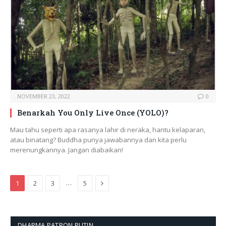
NOVEMBER 23, 2022
0
Benarkah You Only Live Once (YOLO)?
Mau tahu seperti apa rasanya lahir di neraka, hantu kelaparan,
atau binatang? Buddha punya jawabannya dan kita perlu
merenungkannya. Jangan diabaikan!
Next
…
1
2
3
5
DHARMA PATRON RUTIN