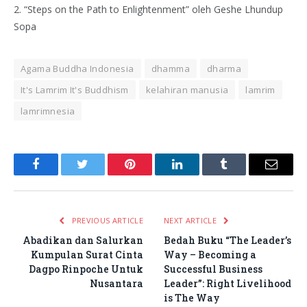
2. “Steps on the Path to Enlightenment” oleh Geshe Lhundup
Sopa
Agama Buddha Indonesia
dhamma
dharma
It's Lamrim It's Buddhism
kelahiran manusia
lamrim
lamrimnesia
Facebook
Twitter
Pinterest
LinkedIn
Tumblr
Email
PREVIOUS ARTICLE
NEXT ARTICLE
Abadikan dan Salurkan
Bedah Buku “The Leader’s
Kumpulan Surat Cinta
Way – Becoming a
Dagpo Rinpoche Untuk
Successful Business
Nusantara
Leader”: Right Livelihood
is The Way