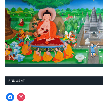
FIND US AT
facebook
instagram