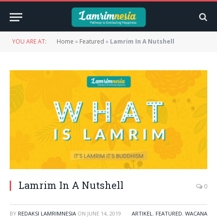
YOU ARE AT:
Home
»
Featured
»
Lamrim In A Nutshell
Lamrim In A Nutshell
0
BY
REDAKSI LAMRIMNESIA
ON
JUNE 14, 2019
ARTIKEL
,
FEATURED
,
WACANA