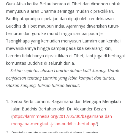
Guru Atisa ketika Beliau berada di Tibet dan dimohon untuk
menyusun ajaran Dharma sehingga mudah dipraktikkan.
Bodhipatapradipa dipelajari dan dipuji oleh cendekiawan
Buddhis di Tibet maupun India. Ajarannya diwariskan turun-
temurun dari guru ke murid hingga sampai pada Je
Tsongkhapa yang kemudian menyusun Lamrim dan kembali
mewariskannya hingga sampai pada kita sekarang. Kini,
Lamrim tidak hanya dipraktikkan di Tibet, tapi juga di berbagai
komunitas Buddhis di seluruh dunia.
—
Sekian sepintas ulasan Lamrim dalam kulit kacang. Untuk
penjelasan tentang Lamrim yang lebih komplit dan tuntas,
silakan kunjungi tulisan-tulisan berikut:
Serba-Serbi Lamrim: Bagaimana dan Mengapa Mengikuti
Jalan Buddhis Bertahap oleh Dr. Alexander Berzin
(
https://lamrimnesia.org/2017/05/30/bagaimana-dan-
mengapa-mengikuti-jalan-buddhis-bertahap/
)
Penjelasan ringkas topik-topik dalam Lamrim