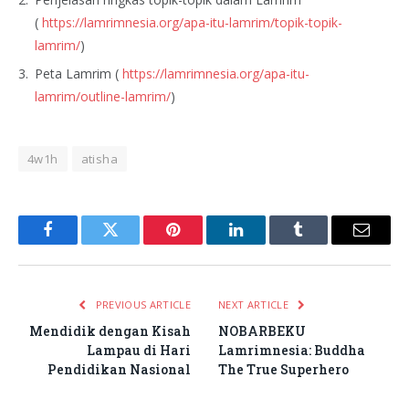
(
https://lamrimnesia.org/apa-itu-lamrim/topik-topik-
lamrim/
)
Peta Lamrim (
https://lamrimnesia.org/apa-itu-
lamrim/outline-lamrim/
)
4w1h
atisha
Facebook
Twitter
Pinterest
LinkedIn
Tumblr
Email
PREVIOUS ARTICLE
NEXT ARTICLE
Mendidik dengan Kisah
NOBARBEKU
Lampau di Hari
Lamrimnesia: Buddha
Pendidikan Nasional
The True Superhero