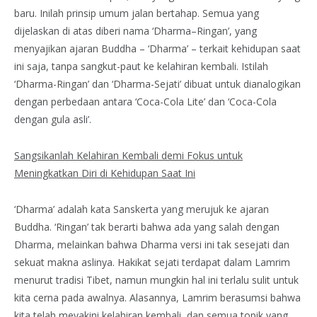
baru. Inilah prinsip umum jalan bertahap. Semua yang
dijelaskan di atas diberi nama ‘Dharma–Ringan’, yang
menyajikan ajaran Buddha – ‘Dharma’ – terkait kehidupan saat
ini saja, tanpa sangkut-paut ke kelahiran kembali. Istilah
‘Dharma-Ringan’ dan ‘Dharma-Sejati’ dibuat untuk dianalogikan
dengan perbedaan antara ‘Coca-Cola Lite’ dan ‘Coca-Cola
dengan gula asli’.
Sangsikanlah Kelahiran Kembali demi Fokus untuk
Meningkatkan Diri di Kehidupan Saat Ini
‘Dharma’ adalah kata Sanskerta yang merujuk ke ajaran
Buddha. ‘Ringan’ tak berarti bahwa ada yang salah dengan
Dharma, melainkan bahwa Dharma versi ini tak sesejati dan
sekuat makna aslinya. Hakikat sejati terdapat dalam Lamrim
menurut tradisi Tibet, namun mungkin hal ini terlalu sulit untuk
kita cerna pada awalnya. Alasannya, Lamrim berasumsi bahwa
kita telah meyakini kelahiran kembali, dan semua topik yang