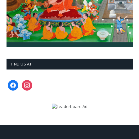
FIND US AT
facebook
instagram