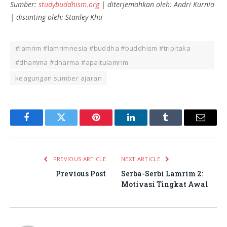
Sumber:
studybuddhism.org
| diterjemahkan oleh: Andri Kurnia
| disunting oleh: Stanley Khu
#lamrim #lamrimnesia #buddha #buddhism #tripitaka
#dhamma #dharma #apaitulamrim
keagungan sumber ajaran
Facebook
Twitter
Pinterest
LinkedIn
Tumblr
Email
PREVIOUS ARTICLE
NEXT ARTICLE
Previous Post
Serba-Serbi Lamrim 2:
Motivasi Tingkat Awal