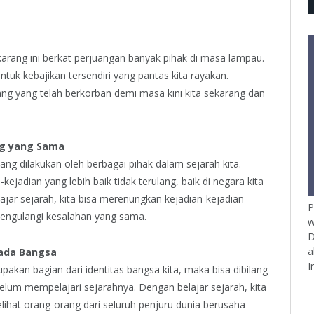
karang ini berkat perjuangan banyak pihak di masa lampau.
k kebajikan tersendiri yang pantas kita rayakan.
ng yang telah berkorban demi masa kini kita sekarang dan
ng yang Sama
ang dilakukan oleh berbagai pihak dalam sejarah kita.
ejadian yang lebih baik tidak terulang, baik di negara kita
jar sejarah, kita bisa merenungkan kejadian-kejadian
P
engulangi kesalahan yang sama.
w
D
a
pada Bangsa
I
akan bagian dari identitas bangsa kita, maka bisa dibilang
a belum mempelajari sejarahnya. Dengan belajar sejarah, kita
elihat orang-orang dari seluruh penjuru dunia berusaha