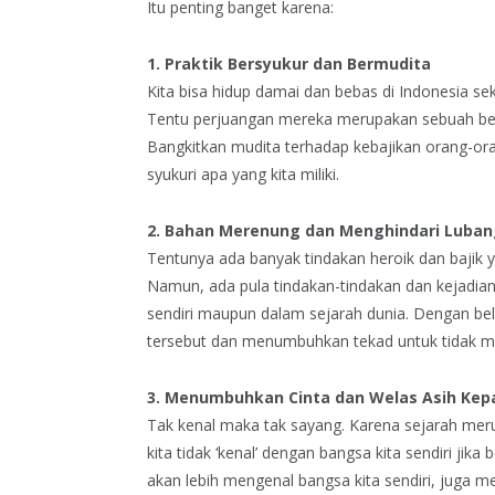
Itu penting banget karena:
1. Praktik Bersyukur dan Bermudita
Kita bisa hidup damai dan bebas di Indonesia se
Tentu perjuangan mereka merupakan sebuah bentu
Bangkitkan mudita terhadap kebajikan orang-ora
syukuri apa yang kita miliki.
2. Bahan Merenung dan Menghindari Luba
Tentunya ada banyak tindakan heroik dan bajik y
Namun, ada pula tindakan-tindakan dan kejadian-k
sendiri maupun dalam sejarah dunia. Dengan bela
tersebut dan menumbuhkan tekad untuk tidak m
3. Menumbuhkan Cinta dan Welas Asih Ke
Tak kenal maka tak sayang. Karena sejarah merup
kita tidak ‘kenal’ dengan bangsa kita sendiri jik
akan lebih mengenal bangsa kita sendiri, juga m