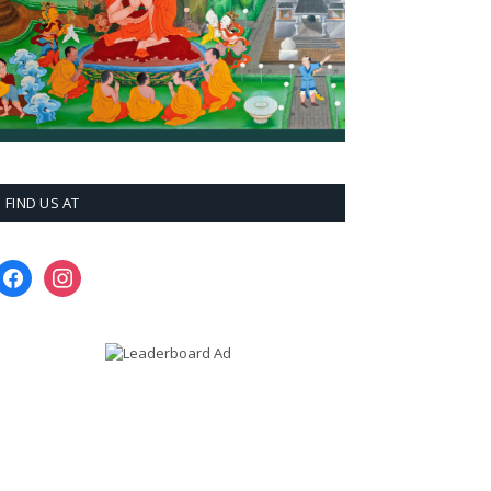
FIND US AT
facebook
instagram