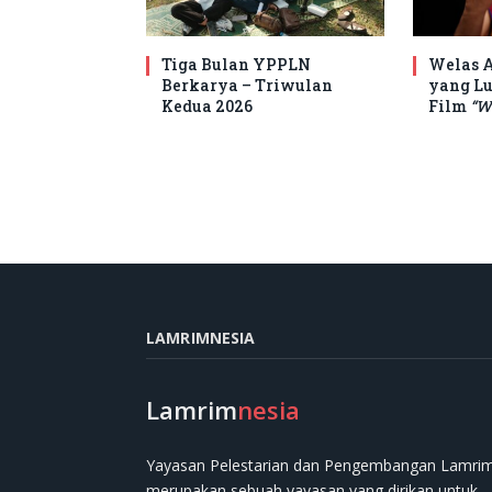
Tiga Bulan YPPLN
Welas A
Berkarya – Triwulan
yang Lu
Kedua 2026
Film
“W
LAMRIMNESIA
Lamrim
nesia
Yayasan Pelestarian dan Pengembangan Lamri
merupakan sebuah yayasan yang dirikan untuk