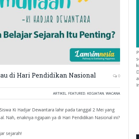
P
s
k
D
u di Hari Pendidikan Nasional
0
a
I
ARTIKEL
,
FEATURED
,
KEGIATAN
,
WACANA
iswa Ki Hadjar Dewantara lahir pada tanggal 2 Mei yang
nal. Nah, enaknya ngapain ya di Hari Pendidikan Nasional ini?
jar sejarah!