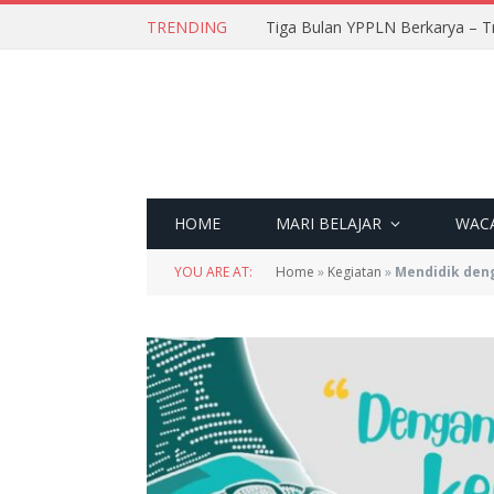
TRENDING
Tiga Bulan YPPLN Berkarya – T
HOME
MARI BELAJAR
WAC
YOU ARE AT:
Home
»
Kegiatan
»
Mendidik deng