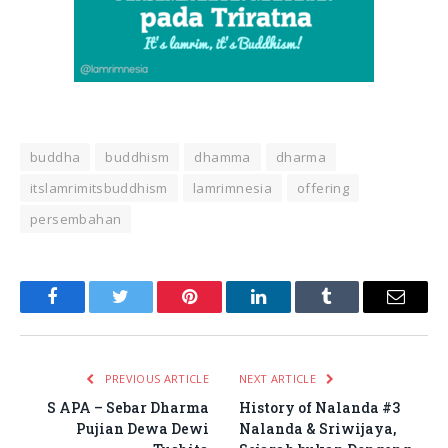
buddha
buddhism
dhamma
dharma
itslamrimitsbuddhism
lamrimnesia
offering
persembahan
Facebook
Twitter
Pinterest
LinkedIn
Tumblr
Email
PREVIOUS ARTICLE
NEXT ARTICLE
S APA – Sebar Dharma
History of Nalanda #3
Pujian Dewa Dewi
Nalanda & Sriwijaya,