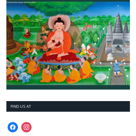
FIND US AT
facebook
instagram