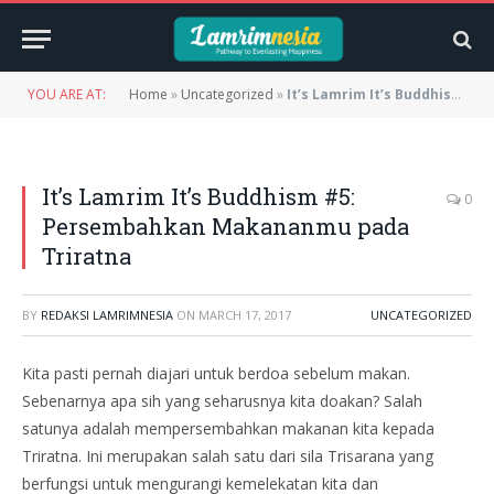
YOU ARE AT:
Home
»
Uncategorized
»
It’s Lamrim It’s Buddhism #5: Persembahkan Makananmu pada Triratna
It’s Lamrim It’s Buddhism #5:
0
Persembahkan Makananmu pada
Triratna
BY
REDAKSI LAMRIMNESIA
ON
MARCH 17, 2017
UNCATEGORIZED
Kita pasti pernah diajari untuk berdoa sebelum makan.
Sebenarnya apa sih yang seharusnya kita doakan? Salah
satunya adalah mempersembahkan makanan kita kepada
Triratna. Ini merupakan salah satu dari sila Trisarana yang
berfungsi untuk mengurangi kemelekatan kita dan