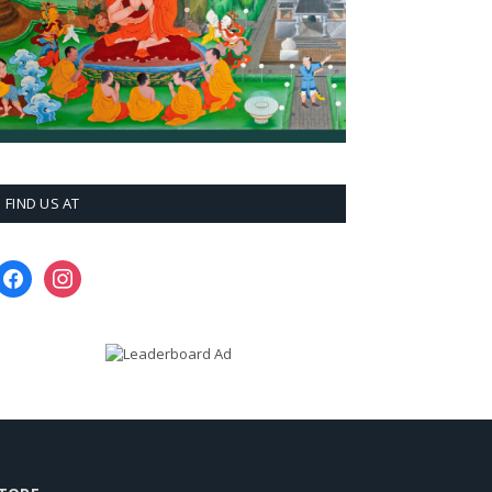
FIND US AT
facebook
instagram