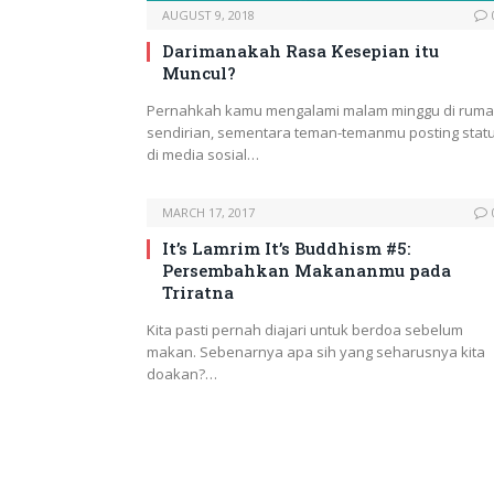
AUGUST 9, 2018
Darimanakah Rasa Kesepian itu
Muncul?
Pernahkah kamu mengalami malam minggu di rum
sendirian, sementara teman-temanmu posting stat
di media sosial…
MARCH 17, 2017
It’s Lamrim It’s Buddhism #5:
Persembahkan Makananmu pada
Triratna
Kita pasti pernah diajari untuk berdoa sebelum
makan. Sebenarnya apa sih yang seharusnya kita
doakan?…