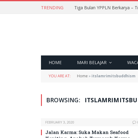
TRENDING
Tiga Bulan YPPLN Berkarya – T
HOME
MARI BELAJAR
WAC
YOU ARE AT:
Home
»
itslamrimitsbuddhism
BROWSING:
ITSLAMRIMITSB
FEBRUARY 3, 2020
Jalan Karma: Suka Makan Seafood