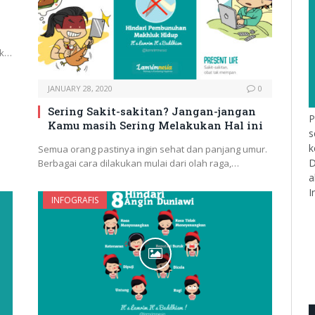
uk…
JANUARY 28, 2020
0
Sering Sakit-sakitan? Jangan-jangan
P
Kamu masih Sering Melakukan Hal ini
s
k
Semua orang pastinya ingin sehat dan panjang umur.
D
Berbagai cara dilakukan mulai dari olah raga,…
a
I
INFOGRAFIS