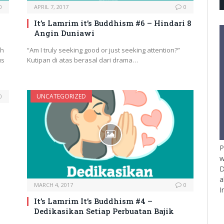
0
APRIL 7, 2017
0
It’s Lamrim it’s Buddhism #6 – Hindari 8
Angin Duniawi
ah
“Am I truly seeking good or just seeking attention?”
us
Kutipan di atas berasal dari drama…
UNCATEGORIZED
0
P
w
D
a
MARCH 4, 2017
0
I
It’s Lamrim It’s Buddhism #4 –
Dedikasikan Setiap Perbuatan Bajik