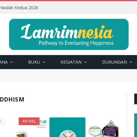
riwulan Kedua 2026
ANA
BUKU
KEGIATAN
DUKUNGAN
UDDHISM
ARTIKEL
0