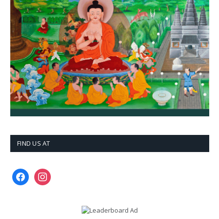
FIND US AT
facebook
instagram