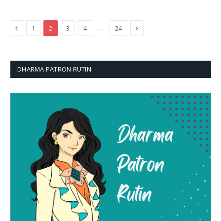
Previous
Next
…
1
2
3
4
24
DHARMA PATRON RUTIN