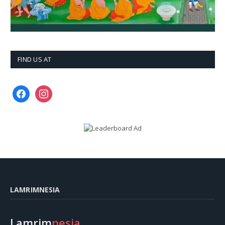
FIND US AT
facebook
instagram
LAMRIMNESIA
Lamrim
nesia