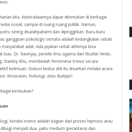
ance
.
arian kita. Keberadaannya dapat ditemukan di berbagai
 media sosial, sampai di ruang-ruang publik. Namun,
stru sering disalahpahami dan dipinggirkan. Buru-buru
tau gangguan psikologis semata adalah kedangkalan sebab
masyarakat adat. Ada pijakan untuk akhirnya bisa
as. Dr. Ravinjay, peneliti ilmu agama dan filsafat Hindu-
og, Stanley Khu, membedah fenomena
trance
secara
if keilmuan. Diskusi kedua ahli itu disiarkan melalui acara
ce: Kerasukan, Psikologi, atau Budaya?.
sebagai kerasukan?
huan
logi, kondisi
trance
adalah bagian dari proses hipnosis atau
dibagi menjadi dua, yaitu medium (perantara) dan