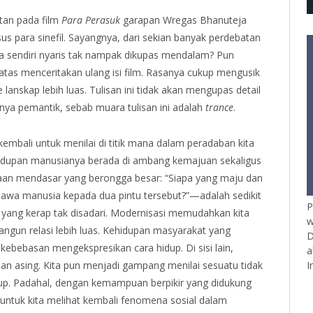
tan pada film
Para Perasuk
garapan Wregas Bhanuteja
s para sinefil. Sayangnya, dari sekian banyak perdebatan
a sendiri nyaris tak nampak dikupas mendalam? Pun
batas menceritakan ulang isi film. Rasanya cukup mengusik
anskap lebih luas. Tulisan ini tidak akan mengupas detail
hanya pemantik, sebab muara tulisan ini adalah
trance
.
kembali untuk menilai di titik mana dalam peradaban kita
idupan manusianya berada di ambang kemajuan sekaligus
aan mendasar yang berongga besar: “Siapa yang maju dan
wa manusia kepada dua pintu tersebut?”—adalah sedikit
P
 yang kerap tak disadari. Modernisasi memudahkan kita
w
gun relasi lebih luas. Kehidupan masyarakat yang
D
ebebasan mengekspresikan cara hidup. Di sisi lain,
a
I
an asing. Kita pun menjadi gampang menilai sesuatu tidak
tup. Padahal, dengan kemampuan berpikir yang didukung
untuk kita melihat kembali fenomena sosial dalam