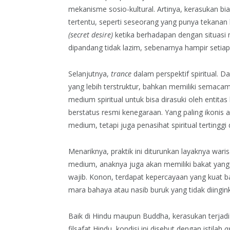
mekanisme sosio-kultural. Artinya, kerasukan b
tertentu, seperti seseorang yang punya tekana
(secret desire)
ketika berhadapan dengan situasi m
dipandang tidak lazim, sebenarnya hampir seti
Selanjutnya,
trance
dalam perspektif spiritual. 
yang lebih terstruktur, bahkan memiliki semacam
medium spiritual untuk bisa dirasuki oleh entitas 
berstatus resmi kenegaraan. Yang paling ikonis
medium, tetapi juga penasihat spiritual tertinggi
Menariknya, praktik ini diturunkan layaknya wari
medium, anaknya juga akan memiliki bakat yang s
wajib. Konon, terdapat kepercayaan yang kuat b
mara bahaya atau nasib buruk yang tidak diingin
Baik di Hindu maupun Buddha, kerasukan terjadi 
filsafat Hindu, kondisi ini disebut dengan istilah
a