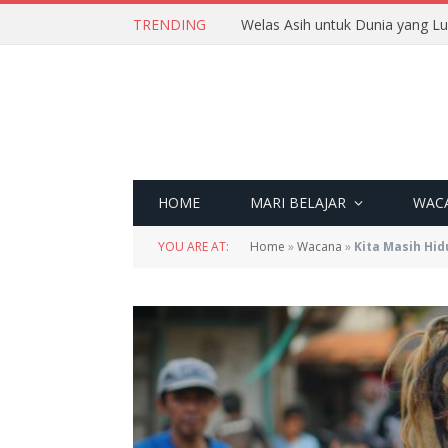
TRENDING
Welas Asih untuk Dunia yang L
HOME
MARI BELAJAR
WAC
YOU ARE AT:
Home
»
Wacana
»
Kita Masih Hi