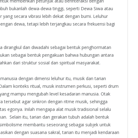
untuk memberikan petunjuk atau berinteraksi dengan
ubuh bukanlah dewa-dewa tinggi, seperti Dewa Siwa atau
ur yang secara vibrasi lebih dekat dengan bumi. Leluhur
ngan dewa, tetapi lebih terjangkau secara frekuensi bagi
a dirangkul dan diwadahi sebagai bentuk penghormatan
lakukan sebagai bentuk pengakuan bahwa hubungan antara
ahkan dari struktur sosial dan spiritual masyarakat.
anusia dengan dimensi leluhur itu, musik dan tarian
 Dalam konteks ritual, musik instrumen perkusi, seperti drum
a yang mampu mengubah level kesadaran manusia. Otak
a tersebut agar sinkron dengan ritme musik, sehingga
as egonya. Inilah mengapa alat musik tradisional selalu
an. Selain itu, tarian dan gerakan tubuh adalah bentuk
uh simbolisme membantu seseorang sebagai subjek untuk
asikan dengan suasana sakral, tarian itu menjadi kendaraan