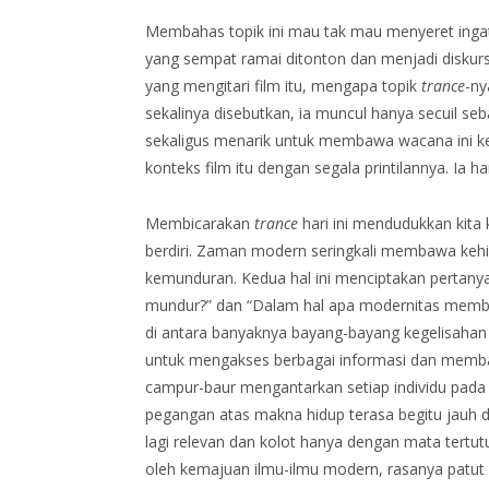
Membahas topik ini mau tak mau menyeret inga
yang sempat ramai ditonton dan menjadi diskursu
yang mengitari film itu, mengapa topik
trance
-ny
sekalinya disebutkan, ia muncul hanya secuil se
sekaligus menarik untuk membawa wacana ini ke l
konteks film itu dengan segala printilannya. Ia 
Membicarakan
trance
hari ini mendudukkan kita 
berdiri. Zaman modern seringkali membawa keh
kemunduran. Kedua hal ini menciptakan pertany
mundur?” dan “Dalam hal apa modernitas memba
di antara banyaknya bayang-bayang kegelisahan
untuk mengakses berbagai informasi dan memban
campur-baur mengantarkan setiap individu pada k
pegangan atas makna hidup terasa begitu jauh d
lagi relevan dan kolot hanya dengan mata tertu
oleh kemajuan ilmu-ilmu modern, rasanya patut 