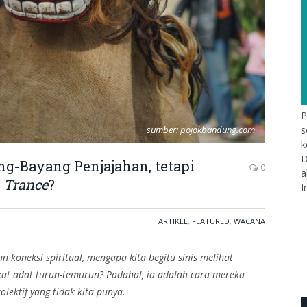
P
s
sumber: pojokbandung.com
k
D
g-Bayang Penjajahan, tetapi
0
a
t
Trance
?
I
ARTIKEL
,
FEATURED
,
WACANA
 koneksi spiritual, mengapa kita begitu sinis melihat
at adat turun-temurun? Padahal, ia adalah cara mereka
lektif yang tidak kita punya.