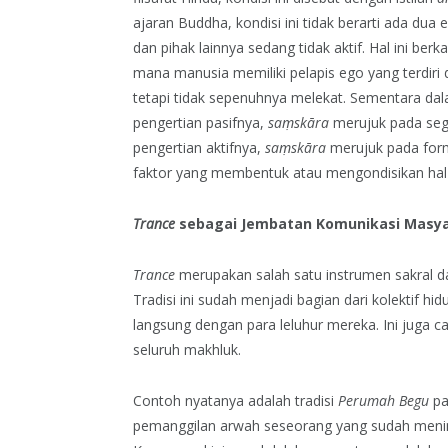
ajaran Buddha, kondisi ini tidak berarti ada dua 
dan pihak lainnya sedang tidak aktif. Hal ini berk
mana manusia memiliki pelapis ego yang terdiri 
tetapi tidak sepenuhnya melekat. Sementara dal
pengertian pasifnya,
saṃskāra
merujuk pada sega
pengertian aktifnya,
saṃskāra
merujuk pada forma
faktor yang membentuk atau mengondisikan hal-
Trance
sebagai Jembatan Komunikasi Masya
Trance
merupakan salah satu instrumen sakral d
Tradisi ini sudah menjadi bagian dari kolektif 
langsung dengan para leluhur mereka. Ini juga c
seluruh makhluk.
Contoh nyatanya adalah tradisi
Perumah Begu
pa
pemanggilan arwah seseorang yang sudah mening