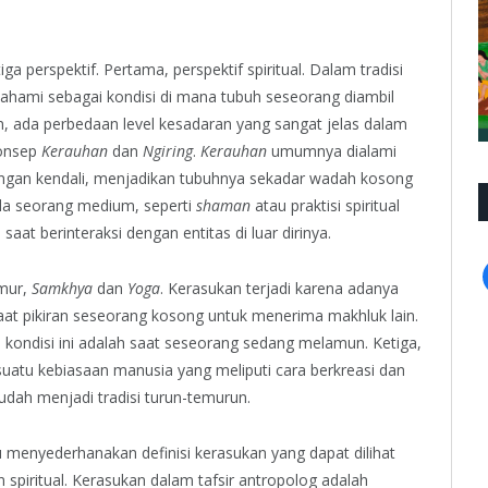
 perspektif. Pertama, perspektif spiritual. Dalam tradisi
ipahami sebagai kondisi di mana tubuh seseorang diambil
un, ada perbedaan level kesadaran yang sangat jelas dalam
konsep
Kerauhan
dan
Ngiring
.
Kerauhan
umumnya dialami
angan kendali, menjadikan tubuhnya sekadar wadah kosong
a seorang medium, seperti
shaman
atau praktisi spiritual
 saat berinteraksi dengan entitas di luar dirinya.
imur,
Samkhya
dan
Yoga
. Kerasukan terjadi karena adanya
saat pikiran seseorang kosong untuk menerima makhluk lain.
ondisi ini adalah saat seseorang sedang melamun. Ketiga,
uatu kebiasaan manusia yang meliputi cara berkreasi dan
dah menjadi tradisi turun-temurun.
 menyederhanakan definisi kerasukan yang dapat dilihat
n spiritual. Kerasukan dalam tafsir antropolog adalah