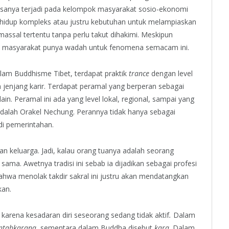
iasanya terjadi pada kelompok masyarakat sosio-ekonomi
n hidup kompleks atau justru kebutuhan untuk melampiaskan
assal tertentu tanpa perlu takut dihakimi. Meskipun
ap masyarakat punya wadah untuk fenomena semacam ini.
Dalam Buddhisme Tibet, terdapat praktik
trance
dengan level
 jenjang karir. Terdapat peramal yang berperan sebagai
lain. Peramal ini ada yang level lokal, regional, sampai yang
 adalah Orakel Nechung. Perannya tidak hanya sebagai
 di pemerintahan.
san keluarga. Jadi, kalau orang tuanya adalah seorang
ama. Awetnya tradisi ini sebab ia dijadikan sebagai profesi
ahwa menolak takdir sakral ini justru akan mendatangkan
kan.
karena kesadaran diri seseorang sedang tidak aktif
.
Dalam
ntahkarana
, sementara dalam Buddha disebut
kara
. Dalam