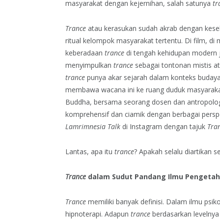
masyarakat dengan kejernihan, salah satunya
tr
Trance
atau kerasukan sudah akrab dengan keseh
ritual kelompok masyarakat tertentu. Di film, di
keberadaan
trance
di tengah kehidupan modern ju
menyimpulkan
trance
sebagai tontonan mistis a
trance
punya akar sejarah dalam konteks budaya 
membawa wacana ini ke ruang duduk masyarakat lu
Buddha, bersama seorang dosen dan antropol
komprehensif dan ciamik dengan berbagai perspekt
Lamrimnesia Talk
di Instagram dengan tajuk
Tran
Lantas, apa itu
trance
? Apakah selalu diartikan 
Trance
dalam Sudut Pandang Ilmu Pengeta
Trance
memiliki banyak definisi. Dalam ilmu psiko
hipnoterapi. Adapun
trance
berdasarkan levelnya 