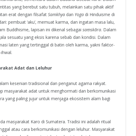
entitas yang berebut satu tubuh, melainkan satu pihak aktif
aitan erat dengan filsafat
Samkhya
dan
Yoga
di Hinduisme di
dari: pembuat ‘aku’, memuat karma, dan ingatan masa lalu,
am Buddhisme, lapisan ini dikenal sebagai
saṃskāra
. Dalam
la sesuatu yang eksis karena sebab dan kondisi. Dalam
si laten yang tertinggal di batin oleh karma, yakni faktor-
ihwal.
rakat Adat dan Leluhur
alam kesenian tradisional dan penganut agama rakyat.
hidup masyarakat adat untuk menghormati dan berkomunikasi
ara yang paling jujur untuk menjaga ekosistem alam bagi
da masyarakat Karo di Sumatera. Tradisi ini adalah ritual
gal atau cara berkomunikasi dengan leluhur. Masyarakat