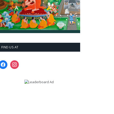
FIND US AT
facebook
instagram