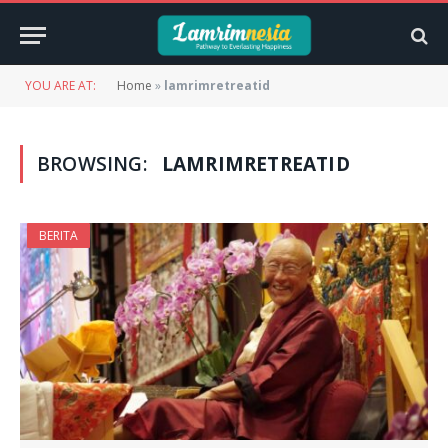
YOU ARE AT:
Home
»
lamrimretreatid
BROWSING:
LAMRIMRETREATID
BERITA