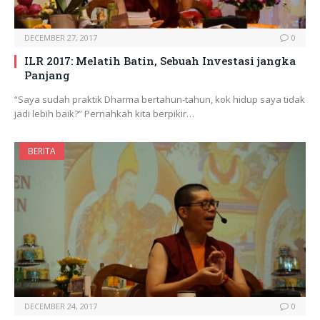
DECEMBER 27, 2017
0
ILR 2017: Melatih Batin, Sebuah Investasi jangka
Panjang
“Saya sudah praktik Dharma bertahun-tahun, kok hidup saya tidak
jadi lebih baik?” Pernahkah kita berpikir…
BERITA
DECEMBER 24, 2017
0