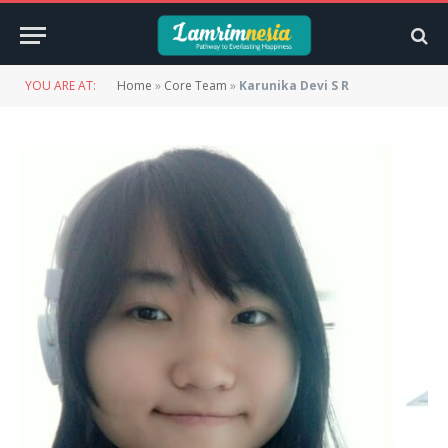
YOU ARE AT:
Home
»
Core Team
»
Karunika Devi S R