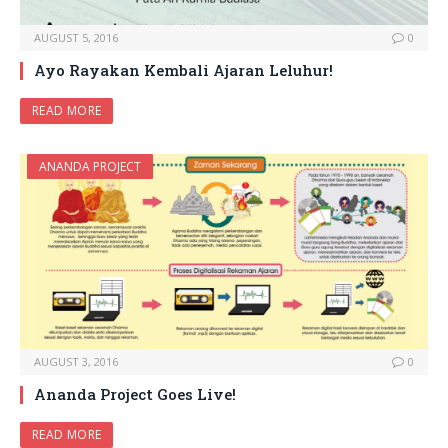
AUGUST 5, 2016
0
Ayo Rayakan Kembali Ajaran Leluhur!
READ MORE
ANANDA PROJECT
AUGUST 3, 2016
0
⁠⁠Ananda Project Goes Live!
READ MORE