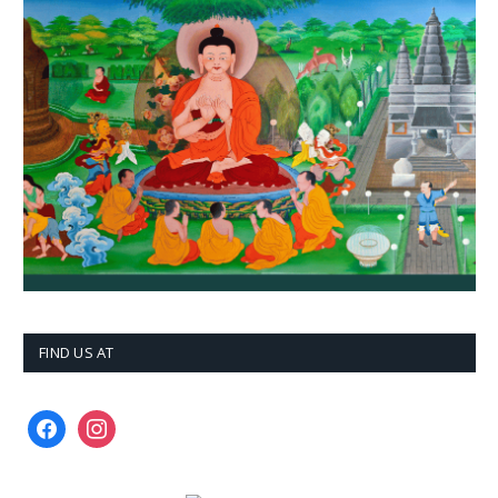
FIND US AT
facebook
instagram