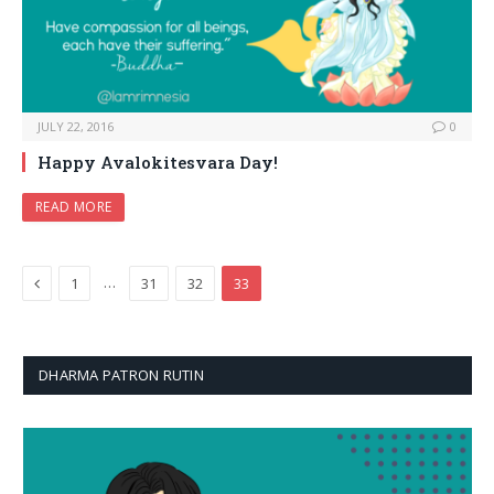
JULY 22, 2016
0
Happy Avalokitesvara Day!
READ MORE
Previous
…
1
31
32
33
DHARMA PATRON RUTIN