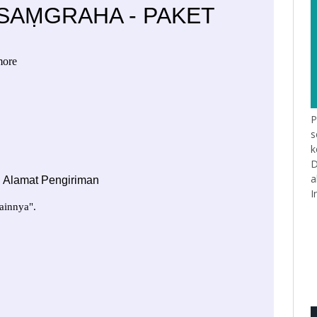
P
s
k
D
a
I