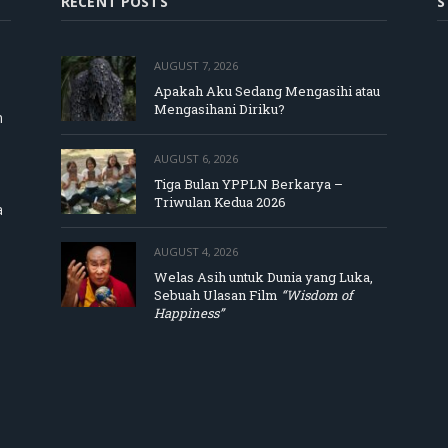
RECENT POSTS
S
AUGUST 7, 2026
Apakah Aku Sedang Mengasihi atau
Mengasihani Diriku?
m
AUGUST 6, 2026
Tiga Bulan YPPLN Berkarya –
Triwulan Kedua 2026
a
AUGUST 4, 2026
Welas Asih untuk Dunia yang Luka,
Sebuah Ulasan Film
“Wisdom of
Happiness”