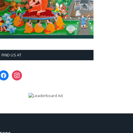
FIND US AT
facebook
instagram