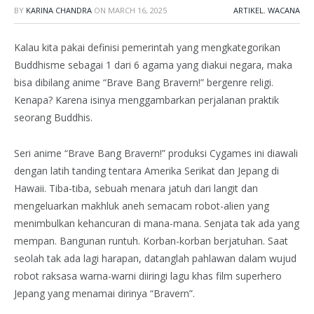
BY
KARINA CHANDRA
ON
MARCH 16, 2025
ARTIKEL
,
WACANA
Kalau kita pakai definisi pemerintah yang mengkategorikan
Buddhisme sebagai 1 dari 6 agama yang diakui negara, maka
bisa dibilang anime “Brave Bang Bravern!” bergenre religi.
Kenapa? Karena isinya menggambarkan perjalanan praktik
seorang Buddhis.
Seri anime “Brave Bang Bravern!” produksi Cygames ini diawali
dengan latih tanding tentara Amerika Serikat dan Jepang di
Hawaii. Tiba-tiba, sebuah menara jatuh dari langit dan
mengeluarkan makhluk aneh semacam robot-alien yang
menimbulkan kehancuran di mana-mana. Senjata tak ada yang
mempan. Bangunan runtuh. Korban-korban berjatuhan. Saat
seolah tak ada lagi harapan, datanglah pahlawan dalam wujud
robot raksasa warna-warni diiringi lagu khas film superhero
Jepang yang menamai dirinya “Bravern”.