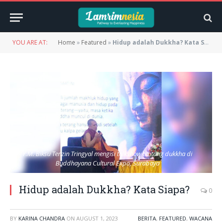
YOU ARE AT:
Home
»
Featured
»
Hidup adalah Dukkha? Kata Siapa?
Y.M. Biksu Tenzin Tringyal mengisi talkshow tentang dukkha di
Buddhayana Cultural Expo, Surabaya
Hidup adalah Dukkha? Kata Siapa?
0
BY
KARINA CHANDRA
ON
AUGUST 1, 2023
BERITA
,
FEATURED
,
WACANA