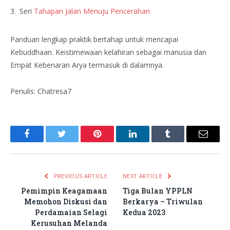
Seri
Tahapan Jalan Menuju Pencerahan
Panduan lengkap praktik bertahap untuk mencapai
Kebuddhaan. Keistimewaan kelahiran sebagai manusia dan
Empat Kebenaran Arya termasuk di dalamnya.
Penulis: Chatresa7
Facebook
Twitter
Pinterest
LinkedIn
Tumblr
Email
PREVIOUS ARTICLE
NEXT ARTICLE
Pemimpin Keagamaan
Tiga Bulan YPPLN
Memohon Diskusi dan
Berkarya – Triwulan
Perdamaian Selagi
Kedua 2023
Kerusuhan Melanda