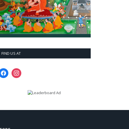
FIND US AT
facebook
instagram