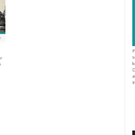
0
P
s
ur
k
.
D
a
I