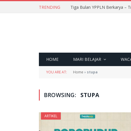
TRENDING
Tiga Bulan YPPLN Berkarya – T
HOME
MARI BELAJAR
WAC
YOU ARE AT:
Home
»
stupa
BROWSING:
STUPA
ARTIKEL