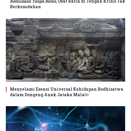
Kemuliaan Tanpa Batas
, Obat Batin di Tengah Krisis Tak
Berkesudahan
Menyelami Esensi Universal Kehidupan Bodhisatwa
dalam Dongeng Anak Jataka Mala￼