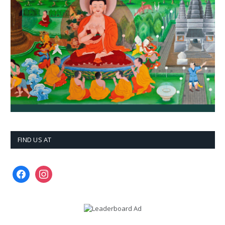
FIND US AT
facebook
instagram