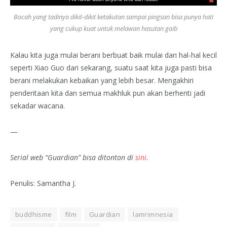
Bocah yang tadinya dikit-dikit ketakutan sampai pingsan bisa punya hati
yang cukup kuat untuk melawan hasutan gaib
Kalau kita juga mulai berani berbuat baik mulai dari hal-hal kecil
seperti Xiao Guo dari sekarang, suatu saat kita juga pasti bisa
berani melakukan kebaikan yang lebih besar. Mengakhiri
penderitaan kita dan semua makhluk pun akan berhenti jadi
sekadar wacana.
—
Serial web “Guardian” bisa ditonton di
sini
.
Penulis: Samantha J.
buddhisme
film
Guardian
lamrimnesia