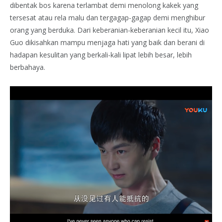
dibentak bos karena terlambat demi menolong kakek yang
tersesat atau rela malu dan tergagap-gagap demi menghibur
orang yang berduka. Dari keberanian-keberanian kecil itu, Xiao
Guo dikisahkan mampu menjaga hati yang baik dan berani di
hadapan kesulitan yang berkali-kali lipat lebih besar, lebih
berbahaya.