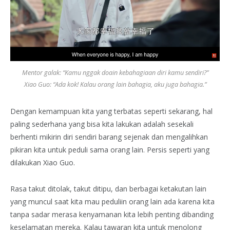
Mentor galak: “Kamu nggak doain kebahagiaan diri kamu sendiri?”
Xiao Guo: “Ada kok! Kalau orang lain bahagia, aku juga bahagia.”
Dengan kemampuan kita yang terbatas seperti sekarang, hal
paling sederhana yang bisa kita lakukan adalah sesekali
berhenti mikirin diri sendiri barang sejenak dan mengalihkan
pikiran kita untuk peduli sama orang lain. Persis seperti yang
dilakukan Xiao Guo.
Rasa takut ditolak, takut ditipu, dan berbagai ketakutan lain
yang muncul saat kita mau peduliin orang lain ada karena kita
tanpa sadar merasa kenyamanan kita lebih penting dibanding
keselamatan mereka. Kalau tawaran kita untuk menolong