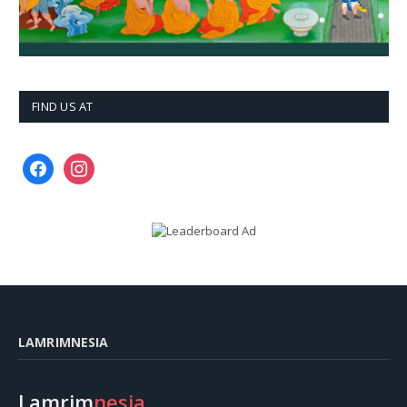
FIND US AT
facebook
instagram
LAMRIMNESIA
Lamrim
nesia