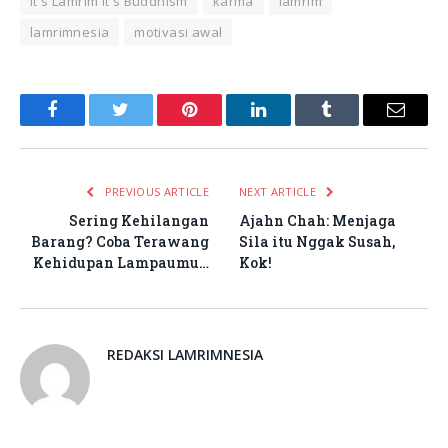
It's Lamrim It's Buddhism
karma
lamrim
lamrimnesia
motivasi awal
Facebook
Twitter
Pinterest
LinkedIn
Tumblr
Email
PREVIOUS ARTICLE
NEXT ARTICLE
Sering Kehilangan
Ajahn Chah: Menjaga
Barang? Coba Terawang
Sila itu Nggak Susah,
Kehidupan Lampaumu…
Kok!
REDAKSI LAMRIMNESIA