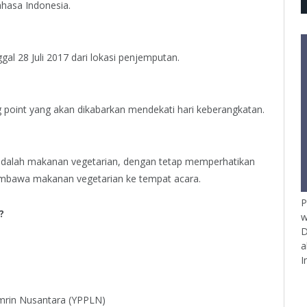
hasa Indonesia.
al 28 Juli 2017 dari lokasi penjemputan.
point yang akan dikabarkan mendekati hari keberangkatan.
adalah makanan vegetarian, dengan tetap memperhatikan
membawa makanan vegetarian ke tempat acara.
P
?
w
:
D
a
I
mrin Nusantara (YPPLN)