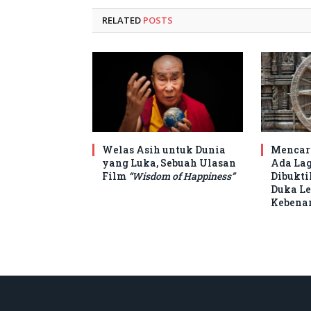
RELATED
POSTS
Welas Asih untuk Dunia
Mencari
yang Luka, Sebuah Ulasan
Ada Lag
Film
“Wisdom of Happiness”
Dibukti
Duka L
Kebena