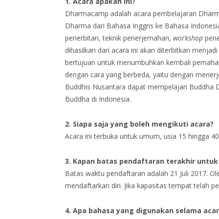
1. Acara apakah ini?
Dharmacamp adalah acara pembelajaran Dharma
Dharma dari Bahasa Inggris ke Bahasa Indonesia
penerbitan, teknik penerjemahan,
workshop
pene
dihasilkan dari acara ini akan diterbitkan menjad
bertujuan untuk menumbuhkan kembali pemaham
dengan cara yang berbeda, yaitu dengan mener
Buddhis Nusantara dapat mempelajari Buddha 
Buddha di Indonesia.
2. Siapa saja yang boleh mengikuti acara?
Acara ini terbuka untuk umum, usia 15 hingga 40
3. Kapan batas pendaftaran terakhir untuk
Batas waktu pendaftaran adalah 21 Juli 2017. O
mendaftarkan diri. Jika kapasitas tempat telah 
4. Apa bahasa yang digunakan selama aca