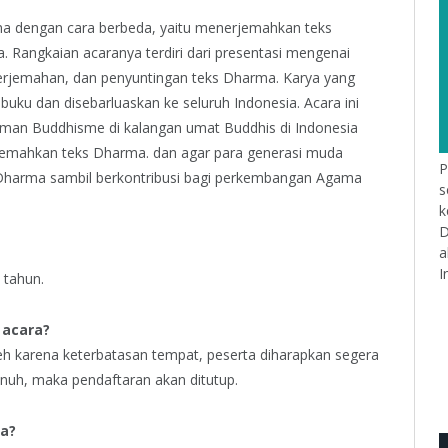
 dengan cara berbeda, yaitu menerjemahkan teks
. Rangkaian acaranya terdiri dari presentasi mengenai
rjemahan, dan penyuntingan teks Dharma. Karya yang
i buku dan disebarluaskan ke seluruh Indonesia. Acara ini
an Buddhisme di kalangan umat Buddhis di Indonesia
jemahkan teks Dharma. dan agar para generasi muda
P
Dharma sambil berkontribusi bagi perkembangan Agama
s
k
D
a
I
 tahun.
 acara?
leh karena keterbatasan tempat, peserta diharapkan segera
penuh, maka pendaftaran akan ditutup.
ra?