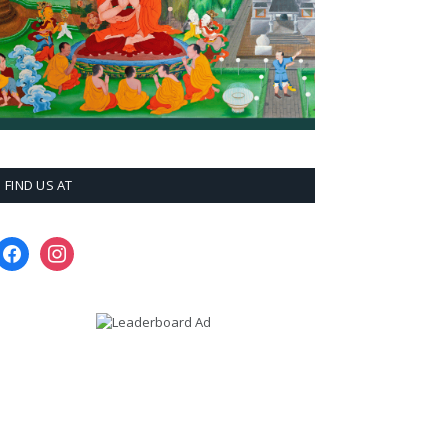
FIND US AT
facebook
instagram