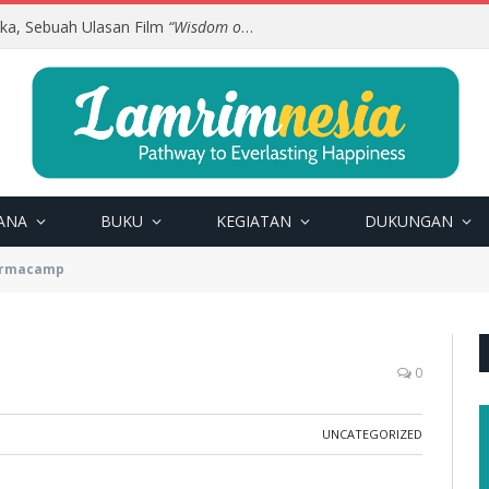
uka, Sebuah Ulasan Film
“Wisdom of Happiness”
ANA
BUKU
KEGIATAN
DUKUNGAN
armacamp
0
UNCATEGORIZED