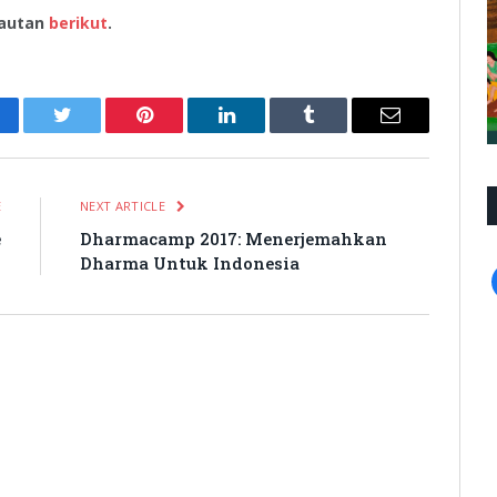
tautan
berikut
.
cebook
Twitter
Pinterest
LinkedIn
Tumblr
Email
E
NEXT ARTICLE
e
Dharmacamp 2017: Menerjemahkan
!
Dharma Untuk Indonesia