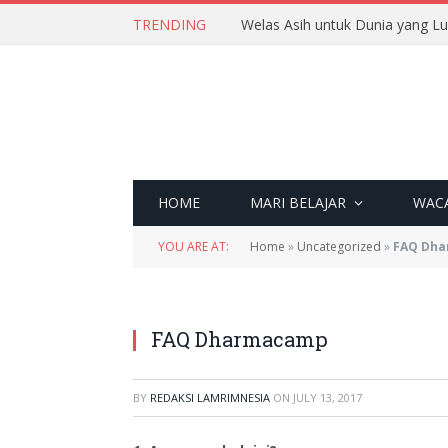
TRENDING
Welas Asih untuk Dunia yang L
HOME
MARI BELAJAR
WAC
YOU ARE AT:
Home
»
Uncategorized
»
FAQ Dh
FAQ Dharmacamp
BY
REDAKSI LAMRIMNESIA
ON
JULY 13, 2017