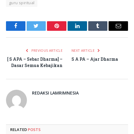
guru spiritual
Facebook
Twitter
Pinterest
LinkedIn
Tumblr
Email
PREVIOUS ARTICLE
NEXT ARTICLE
[ S APA – Sebar Dharma] –
S A PA – Ajar Dharma
Dasar Semua Kebajikan
REDAKSI LAMRIMNESIA
RELATED
POSTS