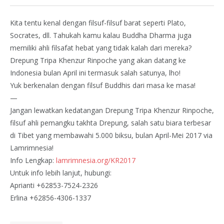
Kita tentu kenal dengan filsuf-filsuf barat seperti Plato,
Socrates, dll. Tahukah kamu kalau Buddha Dharma juga
memiliki ahli filsafat hebat yang tidak kalah dari mereka?
Drepung Tripa Khenzur Rinpoche yang akan datang ke
Indonesia bulan April ini termasuk salah satunya, lho!
Yuk berkenalan dengan filsuf Buddhis dari masa ke masa!
—
Jangan lewatkan kedatangan Drepung Tripa Khenzur Rinpoche,
filsuf ahli pemangku takhta Drepung, salah satu biara terbesar
di Tibet yang membawa
hi 5.000 biksu, bulan April-Mei 2017 via
Lamrimnesia!
Info Lengkap:
lamrimnesia.org/KR2017
Untuk info lebih lanjut, hubungi:
Aprianti +62853-7524-2326
Erlina +62856-4306-1337