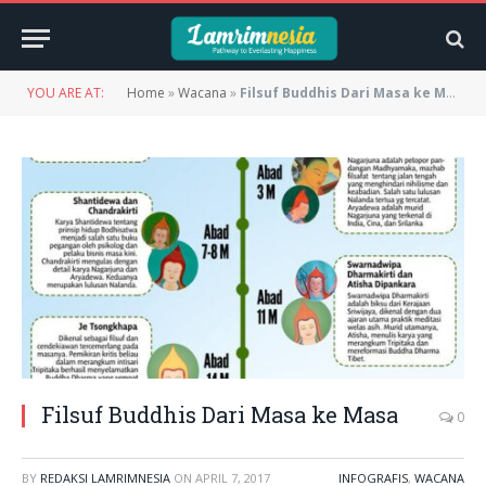
YOU ARE AT:
Home
»
Wacana
»
Filsuf Buddhis Dari Masa ke Masa
Filsuf Buddhis Dari Masa ke Masa
0
BY
REDAKSI LAMRIMNESIA
ON
APRIL 7, 2017
INFOGRAFIS
,
WACANA