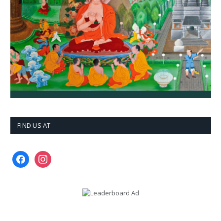
FIND US AT
facebook
instagram