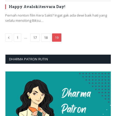
Happy Avalokitesvara Day!
Pernah nonton film Kera Sakti? Ingat gak ada dewi baik hati yang
selalu menolong Biksu…
Previous
…
1
17
18
19
DHARMA PATRON RUTIN