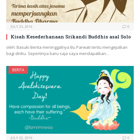
JULY 25, 2016
0
Kisah Kesederhanaan Srikandi Buddhis asal Solo
oleh: Basuki Berita meninggalnya Bu Parwati tentu mengejutkan
bagi diriku. Sepertinya baru saja saya mendapatkan…
BERITA
JULY 22, 2016
0