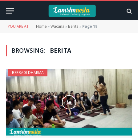
YOU ARE AT:
Home
»
Wacana
»
Berita
»
Page 19
BROWSING:
BERITA
BERBAGI DHARMA