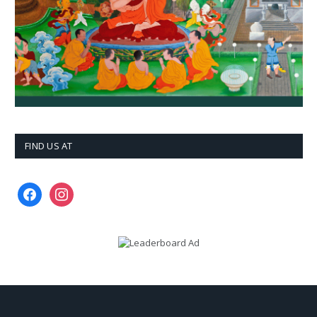
FIND US AT
facebook
instagram