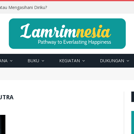
tau Mengasihani Diriku?
ANA
BUKU
KEGIATAN
DUKUNGAN
UTRA