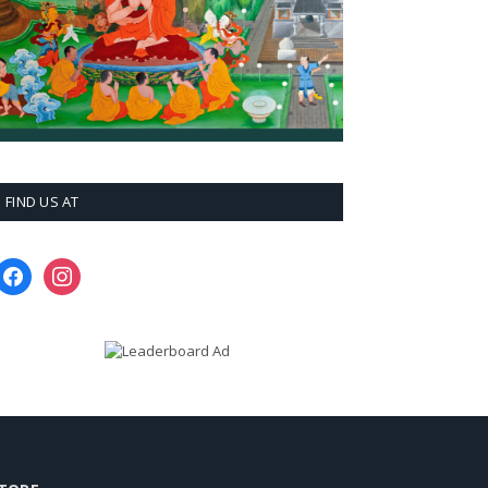
FIND US AT
facebook
instagram