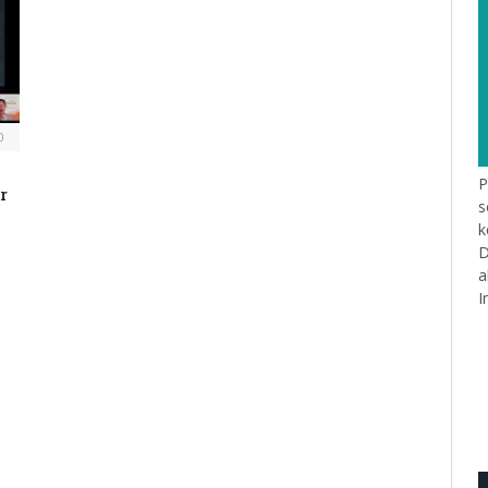
0
P
r
s
k
D
a
I