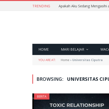
TRENDING
Apakah Aku Sedang Mengasihi a
HOME
MARI BELAJAR
WAC
YOU ARE AT:
Home
»
Universitas Ciputra
BROWSING:
UNIVERSITAS CIP
BERITA