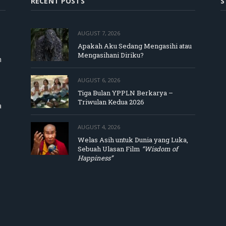
RECENT POSTS
S
AUGUST 7, 2026
Apakah Aku Sedang Mengasihi atau
Mengasihani Diriku?
m
AUGUST 6, 2026
Tiga Bulan YPPLN Berkarya –
Triwulan Kedua 2026
a
AUGUST 4, 2026
Welas Asih untuk Dunia yang Luka,
Sebuah Ulasan Film
“Wisdom of
Happiness”