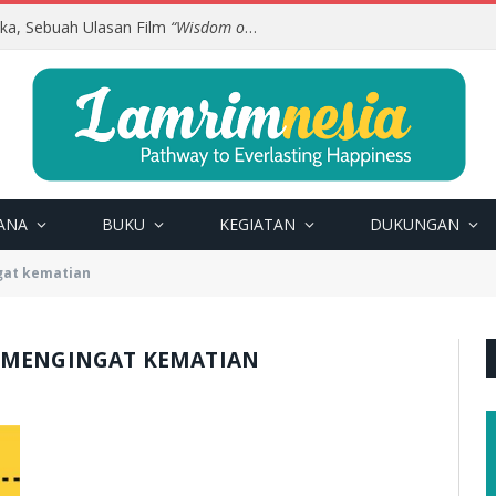
uka, Sebuah Ulasan Film
“Wisdom of Happiness”
ANA
BUKU
KEGIATAN
DUKUNGAN
gat kematian
 MENGINGAT KEMATIAN