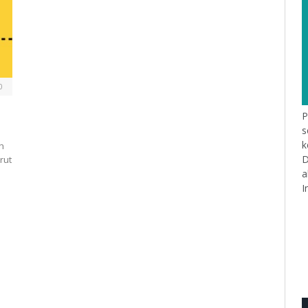
0
P
s
k
h
D
rut
a
I