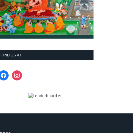
FIND US AT
facebook
instagram