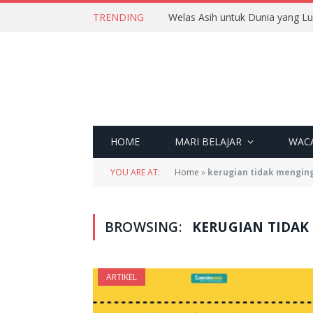
TRENDING
Welas Asih untuk Dunia yang L
HOME
MARI BELAJAR
WAC
YOU ARE AT:
Home
»
kerugian tidak mengin
BROWSING:
KERUGIAN TIDAK
ARTIKEL