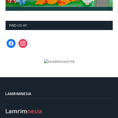
FIND US AT
facebook
instagram
LAMRIMNESIA
Lamrim
nesia