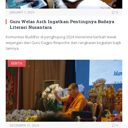
JANUARY 1, 2025
0
Guru Welas Asih Ingatkan Pentingnya Budaya
Literasi Nusantara
Komunitas Buddhis di penghujung 2024 menerima berkah lewat
wejangan dari Guru Dagpo Rinpoche dan rangkaian kegiatan bajik
lainnya.
BERITA
DECEMBER 31, 2024
0