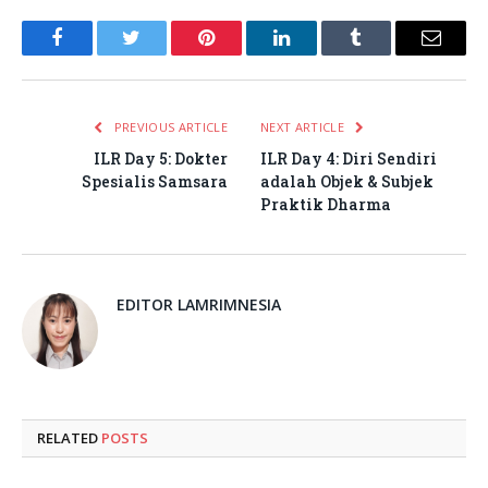
Facebook
Twitter
Pinterest
LinkedIn
Tumblr
Email
PREVIOUS ARTICLE
NEXT ARTICLE
ILR Day 5: Dokter
ILR Day 4: Diri Sendiri
Spesialis Samsara
adalah Objek & Subjek
Praktik Dharma
EDITOR LAMRIMNESIA
RELATED
POSTS