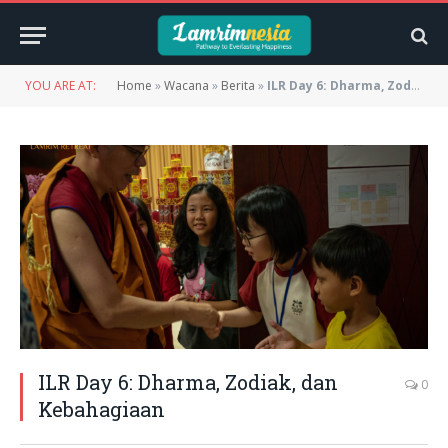
YOU ARE AT:
Home
»
Wacana
»
Berita
»
ILR Day 6: Dharma, Zodiak, dan Kebahagiaan
ILR Day 6: Dharma, Zodiak, dan
0
Kebahagiaan