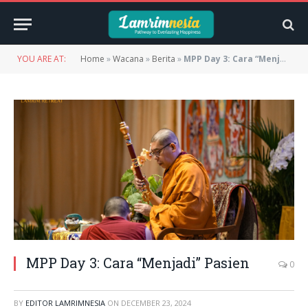
YOU ARE AT:
Home
»
Wacana
»
Berita
»
MPP Day 3: Cara “Menjadi” Pasien
MPP Day 3: Cara “Menjadi” Pasien
0
BY
EDITOR LAMRIMNESIA
ON
DECEMBER 23, 2024