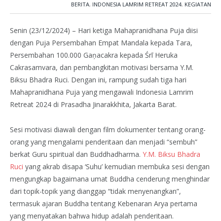
BERITA
,
INDONESIA LAMRIM RETREAT 2024
,
KEGIATAN
Senin (23/12/2024) – Hari ketiga Mahapranidhana Puja diisi
dengan Puja Persembahan Empat Mandala kepada Tara,
Persembahan 100.000 Gaņacakra kepada Śrī Heruka
Cakrasamvara, dan pembangkitan motivasi bersama Y.M.
Biksu Bhadra Ruci. Dengan ini, rampung sudah tiga hari
Mahapranidhana Puja yang mengawali Indonesia Lamrim
Retreat 2024 di Prasadha Jinarakkhita, Jakarta Barat.
Sesi motivasi diawali dengan film dokumenter tentang orang-
orang yang mengalami penderitaan dan menjadi “sembuh”
berkat Guru spiritual dan Buddhadharma.
Y.M. Biksu Bhadra
Ruci
yang akrab disapa ‘Suhu’ kemudian membuka sesi dengan
mengungkap bagaimana umat Buddha cenderung menghindar
dari topik-topik yang dianggap “tidak menyenangkan”,
termasuk ajaran Buddha tentang Kebenaran Arya pertama
yang menyatakan bahwa hidup adalah penderitaan.