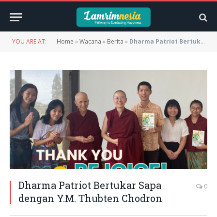
YOU ARE AT:
Home
»
Wacana
»
Berita
»
Dharma Patriot Bertukar Sapa dengan Y.M. Thubten Chodron
Dharma Patriot Bertukar Sapa
0
dengan Y.M. Thubten Chodron