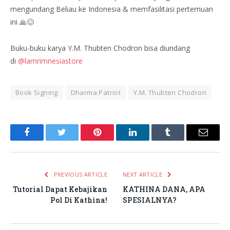
mengundang Beliau ke Indonesia & memfasilitasi pertemuan
ini 🙏😊
Buku-buku karya Y.M. Thubten Chodron bisa diundang
di
@lamrimnesiastore
Book Signing
Dharma Patriot
Y.M. Thubten Chodron
Facebook
Twitter
Pinterest
LinkedIn
Tumblr
Email
PREVIOUS ARTICLE
NEXT ARTICLE
Tutorial Dapat Kebajikan
KATHINA DANA, APA
Pol Di Kathina!
SPESIALNYA?