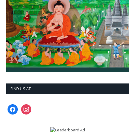
FIND US AT
facebook
instagram